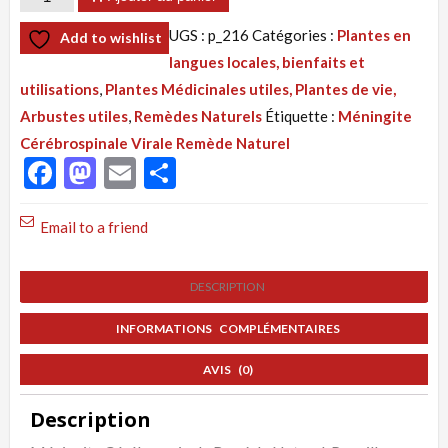
de
UGS :
p_216
Catégories :
Plantes en
Add to wishlist
Tisane
langues locales, bienfaits et
216
utilisations
,
Plantes Médicinales utiles, Plantes de vie,
:
Arbustes utiles
,
Remèdes Naturels
Étiquette :
Méningite
Méningite
Cérébrospinale Virale Remède Naturel
Cérébrospinale
Facebook
Mastodon
Email
Partager
Virale.
Remède
Email to a friend
Naturel
DESCRIPTION
INFORMATIONS COMPLÉMENTAIRES
AVIS (0)
Description