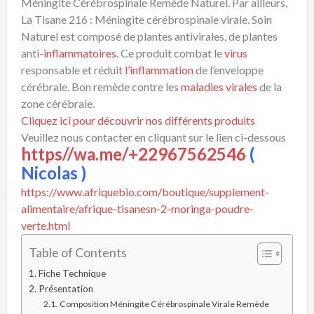
Méningite Cérébrospinale Remède Naturel. Par ailleurs,
La Tisane 216 : Méningite cérébrospinale virale. Soin
Naturel est composé de plantes antivirales, de plantes
anti-
inflammatoires
. Ce produit combat le
virus
responsable et réduit
l’inflammation
de l’enveloppe
cérébrale. Bon remède contre les
maladies virales
de la
zone cérébrale.
Cliquez ici pour découvrir nos différents produits
Veuillez nous contacter en cliquant sur le lien ci-dessous
https//wa.me/+22967562546
(
Nicolas )
https://www.afriquebio.com/boutique/supplement-
alimentaire/afrique-tisanesn-2-moringa-poudre-
verte.html
Table of Contents
Fiche Technique
Présentation
Composition Méningite Cérébrospinale Virale Remède