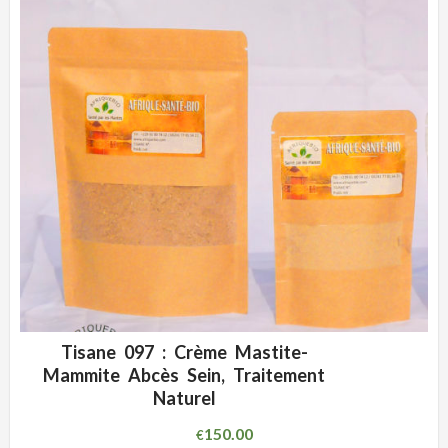
Tisane 097 : Crème Mastite-
ADD WISHLIST
CLIQUEZ POUR VOIR
Mammite Abcès Sein, Traitement
Naturel
150.00
€