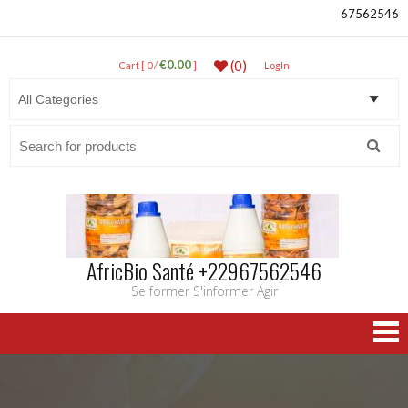
67562546
€0.00
(0)
Cart [ 0 /
]
LogIn
Search
for:
AfricBio Santé +22967562546
Se former S'informer Agir