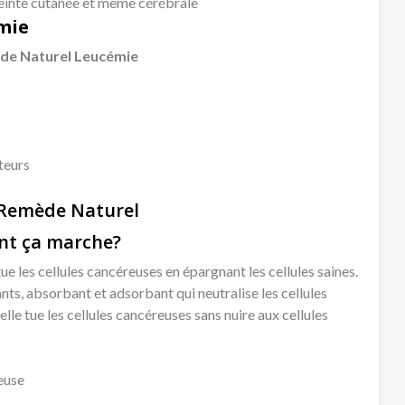
teinte cutanée et même cérébrale
mie
de Naturel Leucémie
teurs
 Remède Naturel
t ça marche?
e les cellules cancéreuses en épargnant les cellules saines.
ts, absorbant et adsorbant qui neutralise les cellules
elle tue les cellules cancéreuses sans nuire aux cellules
euse