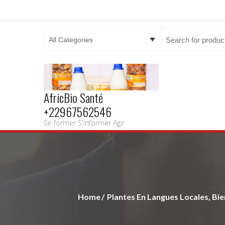
Search
for:
AfricBio Santé
+22967562546
Se former S'informer Agir
Home
Plantes En Langues Locales, Bien