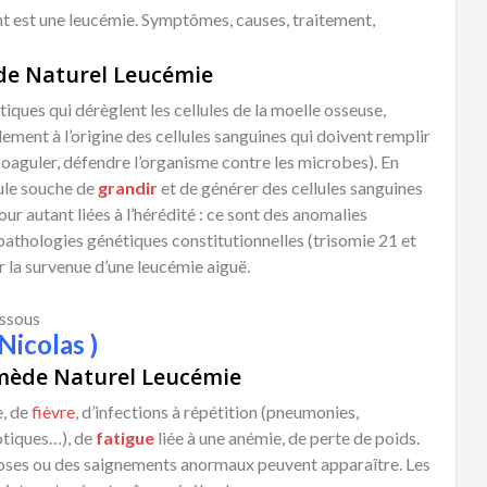
ant est une leucémie. Symptômes, causes, traitement,
de Naturel Leucémie
iques qui dérèglent les cellules de la moelle osseuse,
ement à l’origine des cellules sanguines qui doivent remplir
coaguler, défendre l’organisme contre les microbes). En
ule souche de
grandir
et de générer des cellules sanguines
r autant liées à l’hérédité : ce sont des anomalies
s pathologies génétiques constitutionnelles (trisomie 21 et
 la survenue d’une leucémie aiguë.
essous
Nicolas )
ède Naturel Leucémie
e, de
fièvre
, d’infections à répétition (pneumonies,
otiques…), de
fatigue
liée à une anémie, de perte de poids.
moses ou des saignements anormaux peuvent apparaître. Les