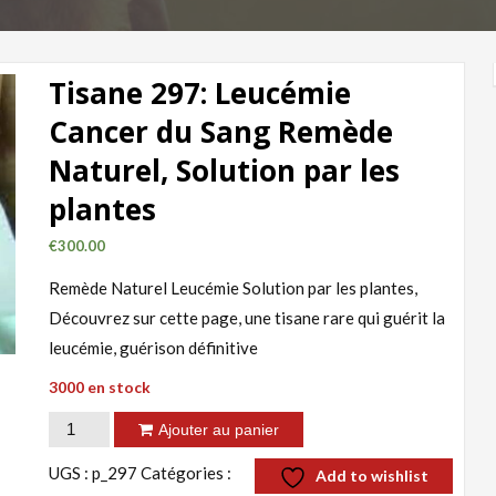
Tisane 297: Leucémie
Cancer du Sang Remède
Naturel, Solution par les
plantes
€
300.00
Remède Naturel Leucémie Solution par les plantes,
Découvrez sur cette page, une tisane rare qui guérit la
leucémie, guérison définitive
3000 en stock
quantité
Ajouter au panier
de
UGS :
p_297
Catégories :
Add to wishlist
Tisane