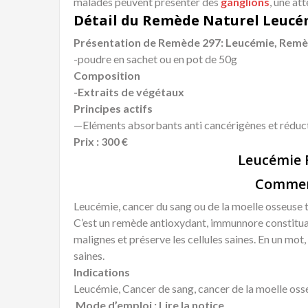
malades peuvent présenter des
ganglions
, une at
Détail du Remède Naturel Leucé
Présentation de Remède 297: Leucémie, Remè
-poudre en sachet ou en pot de 50g
Composition
-Extraits de végétaux
Principes actifs
—Eléments absorbants anti cancérigènes et réduc
Prix : 300 €
Leucémie
Commen
Leucémie, cancer du sang ou de la moelle osseuse tu
C’est un remède antioxydant, immunnore constituan
malignes et préserve les cellules saines. En un mot, 
saines.
Indications
Leucémie, Cancer de sang, cancer de la moelle oss
Mode d’emploi : Lire la notice