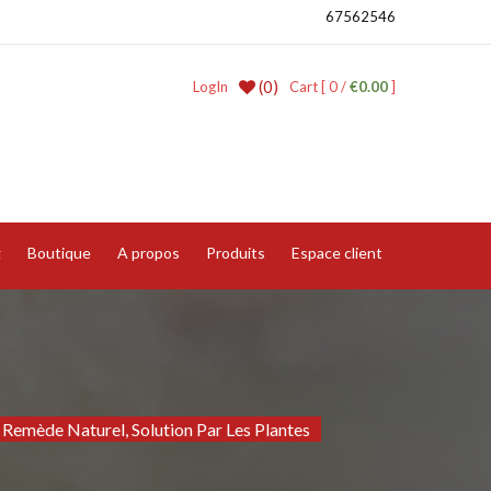
67562546
(0)
LogIn
Cart [ 0 /
€0.00
]
g
Boutique
A propos
Produits
Espace client
Remède Naturel, Solution Par Les Plantes