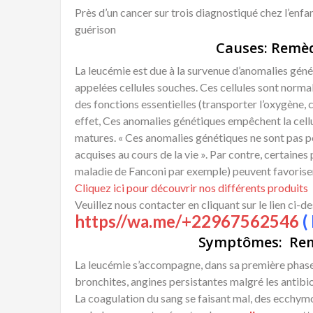
Près d’un cancer sur trois diagnostiqué chez l’enf
guérison
Causes: Remè
La leucémie est due à la survenue d’anomalies génét
appelées cellules souches. Ces cellules sont normal
des fonctions essentielles (transporter l’oxygène, 
effet, Ces anomalies génétiques empêchent la cell
matures. « Ces anomalies génétiques ne sont pas pou
acquises au cours de la vie ». Par contre, certaine
maladie de Fanconi par exemple) peuvent favoriser
Cliquez ici pour découvrir nos différents produits
Veuillez nous contacter en cliquant sur le lien ci-d
https//wa.me/+22967562546
( 
Symptômes: Rem
La leucémie s’accompagne, dans sa première phas
bronchites, angines persistantes malgré les antibi
La coagulation du sang se faisant mal, des ecchy