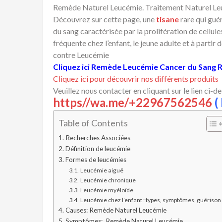
Remède Naturel Leucémie. Traitement Naturel Leu
Découvrez sur cette page, une
tisane
rare qui guér
du sang caractérisée par la prolifération de cellul
fréquente chez l’enfant, le jeune adulte et à partir
contre Leucémie
Cliquez ici Remède Leucémie Cancer du Sang
Cliquez ici pour découvrir nos différents produits
Veuillez nous contacter en cliquant sur le lien ci-d
https//wa.me/+22967562546
( 
Table of Contents
Recherches Associées
Définition de leucémie
Formes de leucémies
Leucémie aiguë
Leucémie chronique
Leucémie myéloïde
Leucémie chez l’enfant : types, symptômes, guérison
Causes: Remède Naturel Leucémie
Symptômes: Remède Naturel Leucémie