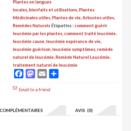
Plantes en langues
297:
locales, bienfaits et utilisations
,
Plantes
Leucémie
Médicinales utiles, Plantes de vie, Arbustes utiles
,
Cancer
Remèdes Naturels
Étiquettes :
comment guérir
du
leucémie par les plantes
,
comment traité leucémie
,
Sang
leucémie cause
,
leucémie espérance de vie
,
Remède
leucémie guérison
,
leucémie symptômes
,
remède
Naturel,
naturel de leucémie
,
Remède Naturel Leucémie
,
Solution
traitement naturel de leucémie
par
Facebook
Mastodon
Email
Partager
les
plantes
Email to a friend
COMPLÉMENTAIRES
AVIS (0)