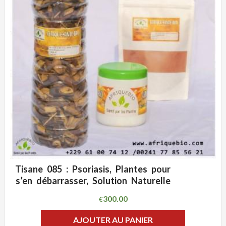
Tisane 085 : Psoriasis, Plantes pour
ADD WISHLIST
CLIQUEZ POUR VOIR
s’en débarrasser, Solution Naturelle
300.00
€
AJOUTER AU PANIER