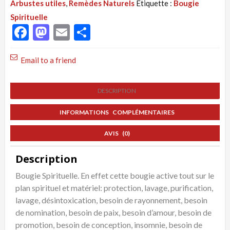
Arbustes utiles
,
Remèdes Naturels
Étiquette :
Bougie
Bougie
Spirituelle
Spirituelle
Facebook
Mastodon
Email
Partager
Polyvalente
à
Email to a friend
Tout
Faire
DESCRIPTION
INFORMATIONS COMPLÉMENTAIRES
AVIS (0)
Description
Bougie Spirituelle. En effet cette bougie active tout sur le
plan spirituel et matériel: protection, lavage, purification,
lavage, désintoxication, besoin de rayonnement, besoin
de nomination, besoin de paix, besoin d’amour, besoin de
promotion, besoin de conception, insomnie, besoin de