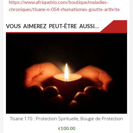
https://www.afriquebio.com/boutique/maladies-
chroniques/tisane-n-054-rhumatismes-goutte-arthrite
VOUS AIMEREZ PEUT-ÊTRE AUSSI…
Tisane 170 : Protection Spirituelle, Bougie de Protection
ADD WISHLIST
CLIQUEZ POUR VOIR
100.00
€