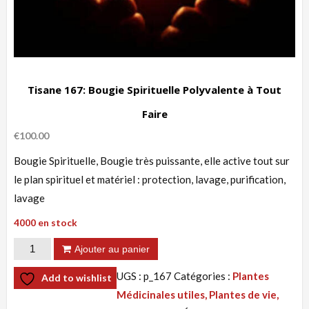
Tisane 167: Bougie Spirituelle Polyvalente à Tout
Faire
€
100.00
Bougie Spirituelle, Bougie très puissante, elle active tout sur
le plan spirituel et matériel : protection, lavage, purification,
lavage
4000 en stock
quantité
Ajouter au panier
de
UGS :
p_167
Catégories :
Plantes
Add to wishlist
Tisane
Médicinales utiles, Plantes de vie,
167: