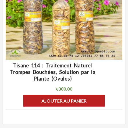
Tisane 114 : Traitement Naturel
ADD WISHLIST
CLIQUEZ POUR VOIR
Trompes Bouchées, Solution par la
Plante (Ovules)
300.00
€
AJOUTER AU PANIER