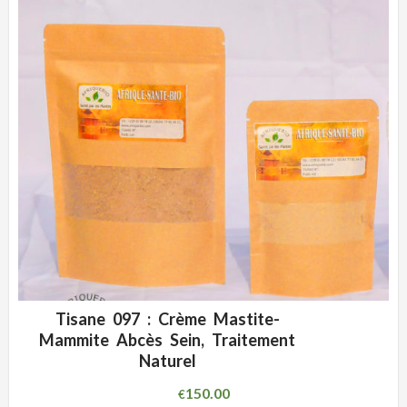
Tisane 097 : Crème Mastite-
ADD WISHLIST
CLIQUEZ POUR VOIR
Mammite Abcès Sein, Traitement
Naturel
150.00
€