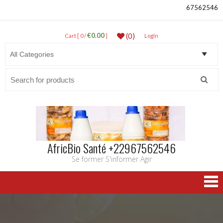
67562546
€0.00
(0)
Cart [ 0 /
]
LogIn
Search
for:
AfricBio Santé +22967562546
Se former S'informer Agir