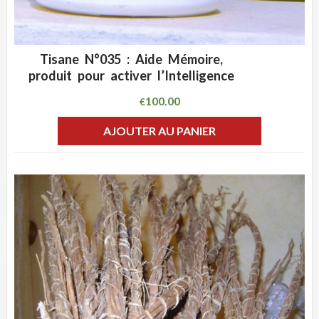
Tisane N°035 : Aide Mémoire,
ADD WISHLIST
CLIQUEZ POUR VOIR
produit pour activer l’Intelligence
100.00
€
AJOUTER AU PANIER