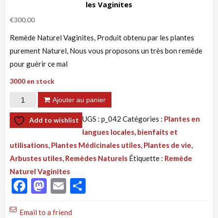
les Vaginites
€
300.00
Remède Naturel Vaginites, Produit obtenu par les plantes
purement Naturel, Nous vous proposons un très bon remède
pour guérir ce mal
3000 en stock
quantité
Ajouter au panier
de
UGS :
p_042
Catégories :
Plantes en
Add to wishlist
Tisane
langues locales, bienfaits et
042
utilisations
,
Plantes Médicinales utiles, Plantes de vie,
:
Arbustes utiles
,
Remèdes Naturels
Étiquette :
Remède
Mycoses,
Naturel Vaginites
Solution
Facebook
Mastodon
Email
Partager
par
les
Email to a friend
Plantes