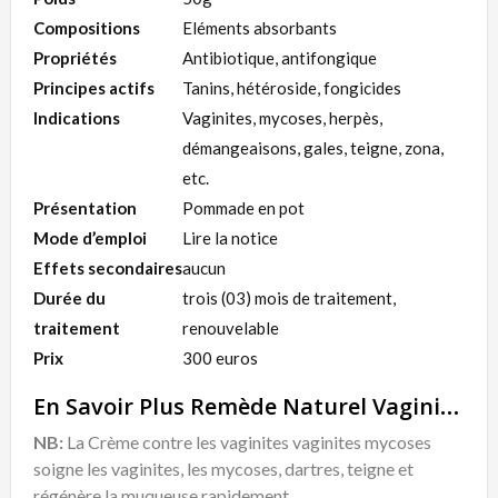
Compositions
Eléments absorbants
Propriétés
Antibiotique, antifongique
Principes actifs
Tanins, hétéroside, fongicides
Indications
Vaginites, mycoses, herpès,
démangeaisons, gales, teigne, zona,
etc.
Présentation
Pommade en pot
Mode d’emploi
Lire la notice
Effets secondaires
aucun
Durée du
trois (03) mois de traitement,
traitement
renouvelable
Prix
300 euros
En Savoir Plus Remède Naturel Vaginites
NB:
La Crème contre les vaginites vaginites mycoses
soigne les vaginites, les mycoses, dartres, teigne et
régénère la muqueuse rapidement.