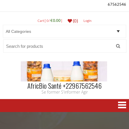
67562546
€0.00
(0)
Cart [ 0 /
]
LogIn
Search
for:
AfricBio Santé +22967562546
Se former S'informer Agir