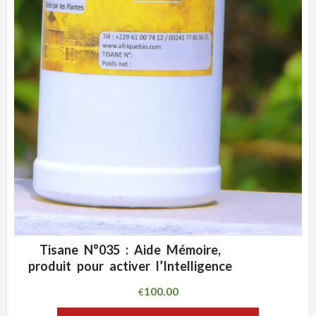
Tisane N°035 : Aide Mémoire,
ADD WISHLIST
CLIQUEZ POUR VOIR
produit pour activer l’Intelligence
100.00
€