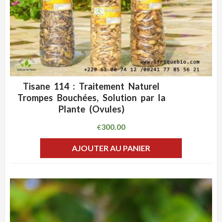
Tisane 114 : Traitement Naturel
ADD WISHLIST
CLIQUEZ POUR VOIR
Trompes Bouchées, Solution par la
Plante (Ovules)
300.00
€
AJOUTER AU PANIER