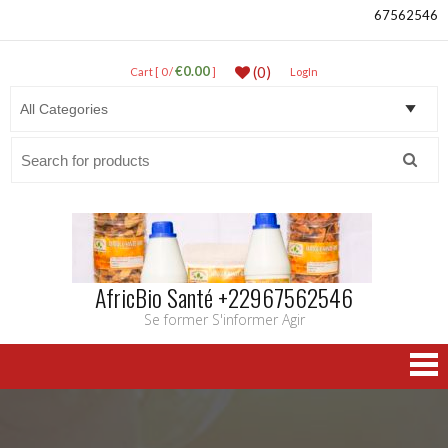
67562546
€0.00
(0)
Cart [ 0 /
]
LogIn
Search
for:
AfricBio Santé +22967562546
Se former S'informer Agir