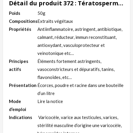
Détail du produit 372 : Tératospermie solution naturelle
Poids
50g
Compositions
Extraits végétaux
Propriétés
Antiinflammatoire, astringent, antibiotique,
calmant, réducteur, immun reconstituant,
antioxydant, vasculoprotecteur et
veinotonique etc…
Principes
Éléments fortement astringents,
actifs
vasoconstricteurs et dépuratifs, tanins,
flavonoïdes, etc…
Présentation
Écorces, poudre et racine dans une bouteille
d’un litre
Mode
Lire la notice
d’emploi
Indications
Varicocèle, varice aux testicules, varices,
stérilité masculine d’origine une varicocèle,