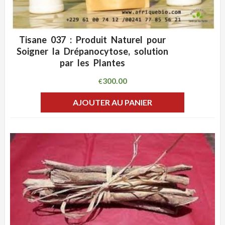
Tisane 037 : Produit Naturel pour
ADD WISHLIST
CLIQUEZ POUR VOIR
Soigner la Drépanocytose, solution
par les Plantes
300.00
€
AJOUTER AU PANIER