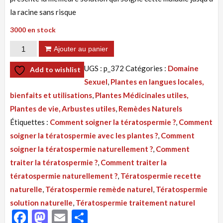
la racine sans risque
3000 en stock
quantité
Ajouter au panier
de
UGS :
p_372
Catégories :
Domaine
Add to wishlist
Tisane
Sexuel
,
Plantes en langues locales,
372
bienfaits et utilisations
,
Plantes Médicinales utiles,
:
Plantes de vie, Arbustes utiles
,
Remèdes Naturels
Tératospermie
Étiquettes :
Comment soigner la tératospermie ?
,
Comment
Recette
soigner la tératospermie avec les plantes ?
,
Comment
Naturelle
soigner la tératospermie naturellement ?
,
Comment
Par
traiter la tératospermie ?
,
Comment traiter la
Les
tératospermie naturellement ?
,
Tératospermie recette
Plantes
naturelle
,
Tératospermie remède naturel
,
Tératospermie
solution naturelle
,
Tératospermie traitement naturel
Facebook
Mastodon
Email
Partager