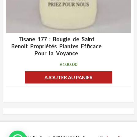
Tisane 177 : Bougie de Saint
ADD WISHLIST
CLIQUEZ POUR VOIR
Benoit Propriétés Plantes Efficace
Pour la Voyance
100.00
€
AJOUTER AU PANIER