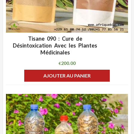
Tisane 090 : Cure de
ADD WISHLIST
CLIQUEZ POUR VOIR
Désintoxication Avec les Plantes
Médicinales
200.00
€
AJOUTER AU PANIER