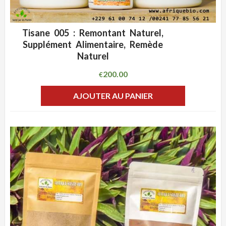
Tisane 005 : Remontant Naturel,
ADD WISHLIST
CLIQUEZ POUR VOIR
Supplément Alimentaire, Remède
Naturel
200.00
€
AJOUTER AU PANIER