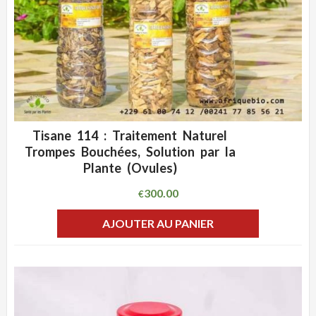
Tisane 114 : Traitement Naturel
ADD WISHLIST
CLIQUEZ POUR VOIR
Trompes Bouchées, Solution par la
Plante (Ovules)
300.00
€
AJOUTER AU PANIER