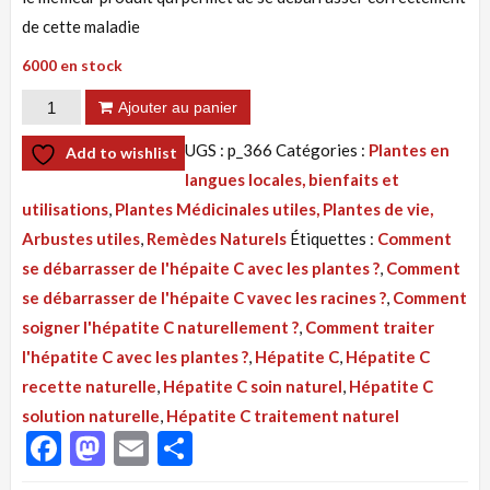
de cette maladie
6000 en stock
quantité
Ajouter au panier
de
UGS :
p_366
Catégories :
Plantes en
Add to wishlist
Tisane
langues locales, bienfaits et
366
utilisations
,
Plantes Médicinales utiles, Plantes de vie,
:
Arbustes utiles
,
Remèdes Naturels
Étiquettes :
Comment
Hépatite
se débarrasser de l'hépaite C avec les plantes ?
,
Comment
C
se débarrasser de l'hépaite C vavec les racines ?
,
Comment
Recette
soigner l'hépatite C naturellement ?
,
Comment traiter
Naturelle
l'hépatite C avec les plantes ?
,
Hépatite C
,
Hépatite C
Par
recette naturelle
,
Hépatite C soin naturel
,
Hépatite C
Les
solution naturelle
,
Hépatite C traitement naturel
Feuilles
Facebook
Mastodon
Email
Partager