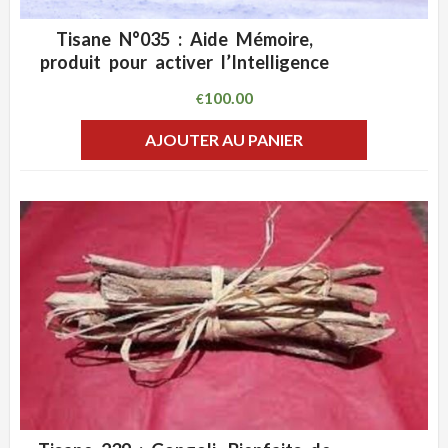
Tisane N°035 : Aide Mémoire,
ADD WISHLIST
CLIQUEZ POUR VOIR
produit pour activer l’Intelligence
100.00
€
AJOUTER AU PANIER