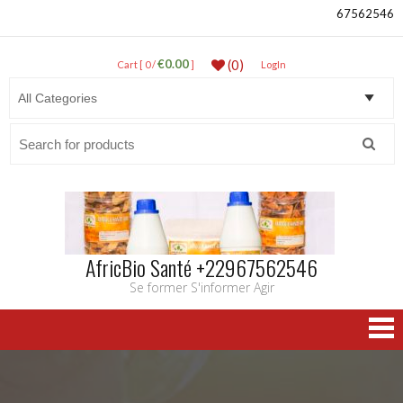
67562546
€0.00
(0)
Cart [ 0 /
]
LogIn
Search
for:
AfricBio Santé +22967562546
Se former S'informer Agir