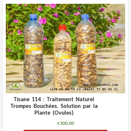
Tisane 114 : Traitement Naturel
ADD WISHLIST
CLIQUEZ POUR VOIR
Trompes Bouchées, Solution par la
Plante (Ovules)
300.00
€