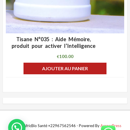
Tisane N°035 : Aide Mémoire,
ADD WISHLIST
CLIQUEZ POUR VOIR
produit pour activer l’Intelligence
100.00
€
AJOUTER AU PANIER
© 2021 AfricBio Santé +22967562546 - Powered By
AccessPress