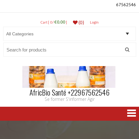
67562546
€0.00
(0)
Cart [ 0 /
]
LogIn
Search
for:
AfricBio Santé +22967562546
Se former S'informer Agir