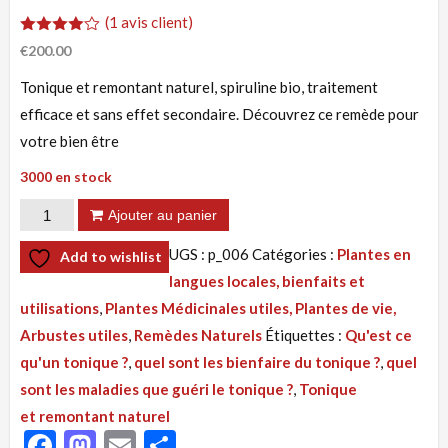
(
1
avis client)
Noté
1
€
200.00
4.00
sur 5
Tonique et remontant naturel, spiruline bio, traitement
basé
sur
efficace et sans effet secondaire. Découvrez ce remède pour
notation
client
votre bien être
3000 en stock
quantité
Ajouter au panier
de
UGS :
p_006
Catégories :
Plantes en
Add to wishlist
Tisane
langues locales, bienfaits et
006
utilisations
,
Plantes Médicinales utiles, Plantes de vie,
:
Arbustes utiles
,
Remèdes Naturels
Étiquettes :
Qu'est ce
Tonique
qu'un tonique ?
,
quel sont les bienfaire du tonique ?
,
quel
et Remontant
sont les maladies que guéri le tonique ?
,
Tonique
Naturel,
et remontant naturel
Spiruline
Facebook
Mastodon
Email
Partager