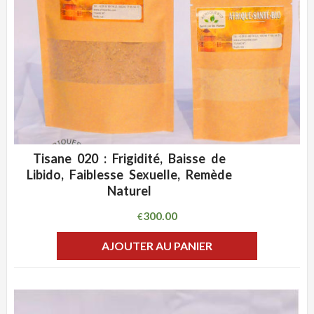
Tisane 020 : Frigidité, Baisse de
ADD WISHLIST
CLIQUEZ POUR VOIR
Libido, Faiblesse Sexuelle, Remède
Naturel
300.00
€
AJOUTER AU PANIER