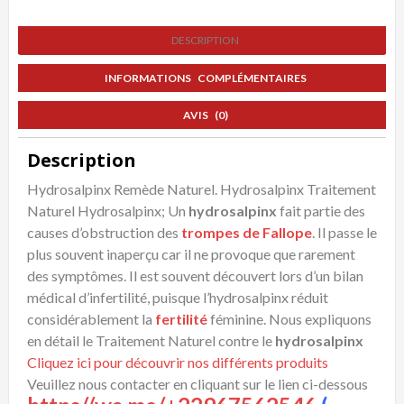
par
DESCRIPTION
les
Plantes
INFORMATIONS COMPLÉMENTAIRES
AVIS (0)
Description
Hydrosalpinx Remède Naturel. Hydrosalpinx Traitement
Naturel Hydrosalpinx; Un
hydrosalpinx
fait partie des
causes d’obstruction des
trompes de Fallope
. Il passe le
plus souvent inaperçu car il ne provoque que rarement
des symptômes. Il est souvent découvert lors d’un bilan
médical d’infertilité, puisque l’hydrosalpinx réduit
considérablement la
fertilité
féminine. Nous expliquons
en détail le Traitement Naturel contre le
hydrosalpinx
Cliquez ici pour découvrir nos différents produits
Veuillez nous contacter en cliquant sur le lien ci-dessous