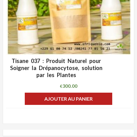
Tisane 037 : Produit Naturel pour
ADD WISHLIST
CLIQUEZ POUR VOIR
Soigner la Drépanocytose, solution
par les Plantes
300.00
€
AJOUTER AU PANIER