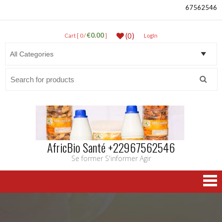
67562546
€0.00
(0)
Cart [ 0 /
]
LogIn
Search
for:
AfricBio Santé +22967562546
Se former S'informer Agir