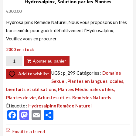
Hydrosalpinx, Solution par les Plantes
€
300.00
Hydrosalpinx Remède Naturel, Nous vous proposons un très
bon remède pour guérir définitivement l’Hydrosalpinx,
Veuillez vous en procurer
2000 en stock
quantité
Ajouter au panier
de
UGS :
p_299
Catégories :
Domaine
Add to wishlist
Tisane
Sexuel
,
Plantes en langues locales,
299
bienfaits et utilisations
,
Plantes Médicinales utiles,
:
Plantes de vie, Arbustes utiles
,
Remèdes Naturels
Hydrosalpinx
Étiquette :
Hydrosalpinx Remède Naturel
Remède
Facebook
Mastodon
Email
Partager
Naturel
Hydrosalpinx,
Email to a friend
Solution