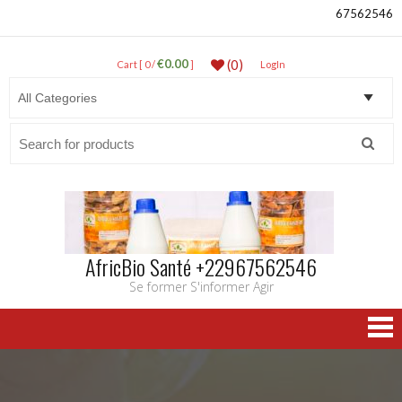
67562546
€0.00
(0)
Cart [ 0 /
]
LogIn
Search
for:
AfricBio Santé +22967562546
Se former S'informer Agir