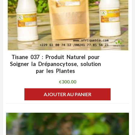
Tisane 037 : Produit Naturel pour
ADD WISHLIST
CLIQUEZ POUR VOIR
Soigner la Drépanocytose, solution
par les Plantes
300.00
€
AJOUTER AU PANIER