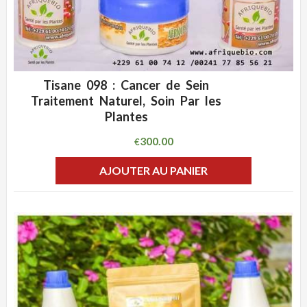
Tisane 098 : Cancer de Sein
ADD WISHLIST
CLIQUEZ POUR VOIR
Traitement Naturel, Soin Par les
Plantes
300.00
€
AJOUTER AU PANIER