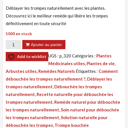
Déblayer les trompes naturellement avec les plantes.
Découvrez ici le meilleur remède qui libère les trompes
définitivement en toute sécurité
5000 en stock
quantité
Ajouter au panier
de
UGS :
p_320
Catégories :
Plantes
Add to wishlist
Tisane
Médicinales utiles, Plantes de vie,
320
Arbustes utiles
,
Remèdes Naturels
Étiquettes :
Comment
:
débouchée les trompes naturellement ?
,
Déblayer les
Déblayer
trompes naturellement
,
Débouchée les trompes
Les
naturellement
,
Recette naturelle pour débouchée les
Trompes
trompes naturellement
,
Remède naturel pour débouchée
Naturellement
les trompes naturellement
,
Soin naturel pour débouchée
Avec
les trompes naturellement
,
Solution naturelle pour
Les
débouchée les trompes
,
Trompe bouchée