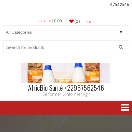
67562546
€0.00
(0)
Cart [ 0 /
]
LogIn
Search
for:
AfricBio Santé +22967562546
Se former S'informer Agir