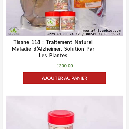
Tisane 118 : Traitement Naturel
ADD WISHLIST
CLIQUEZ POUR VOIR
Maladie d’Alzheimer, Solution Par
Les Plantes
300.00
€
AJOUTER AU PANIER