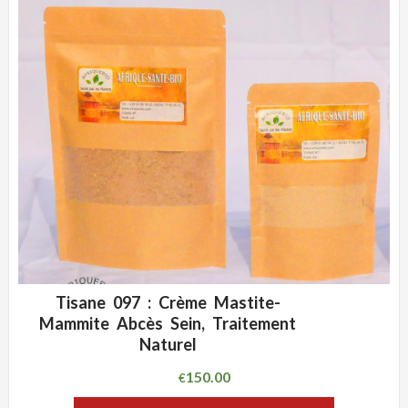
Tisane 097 : Crème Mastite-
ADD WISHLIST
CLIQUEZ POUR VOIR
Mammite Abcès Sein, Traitement
Naturel
150.00
€