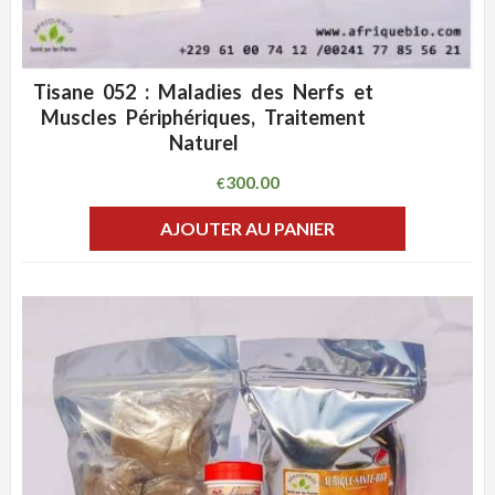
Tisane 052 : Maladies des Nerfs et
ADD WISHLIST
CLIQUEZ POUR VOIR
Muscles Périphériques, Traitement
Naturel
300.00
€
AJOUTER AU PANIER