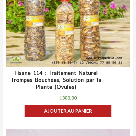
Tisane 114 : Traitement Naturel
ADD WISHLIST
CLIQUEZ POUR VOIR
Trompes Bouchées, Solution par la
Plante (Ovules)
300.00
€
AJOUTER AU PANIER