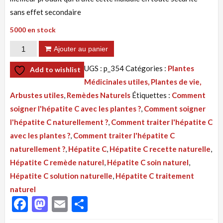
sans effet secondaire
5000 en stock
quantité
Ajouter au panier
de
UGS :
p_354
Catégories :
Plantes
Add to wishlist
Tisane
Médicinales utiles, Plantes de vie,
354
Arbustes utiles
,
Remèdes Naturels
Étiquettes :
Comment
:
soigner l'hépatite C avec les plantes ?
,
Comment soigner
Hépatite
l'hépatite C naturellement ?
,
Comment traiter l'hépatite C
C,
avec les plantes ?
,
Comment traiter l'hépatite C
Solution
naturellement ?
,
Hépatite C
,
Hépatite C recette naturelle
,
Naturelle
Hépatite C remède naturel
,
Hépatite C soin naturel
,
Par
Hépatite C solution naturelle
,
Hépatite C traitement
Les
naturel
Plantes
Facebook
Mastodon
Email
Partager