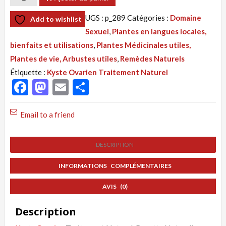
de
UGS :
p_289
Catégories :
Domaine
Add to wishlist
Tisane
Sexuel
,
Plantes en langues locales,
289
bienfaits et utilisations
,
Plantes Médicinales utiles,
:
Plantes de vie, Arbustes utiles
,
Remèdes Naturels
Kyste
Étiquette :
Kyste Ovarien Traitement Naturel
Ovarien
Facebook
Mastodon
Email
Partager
Traitement
Naturel,
Email to a friend
Solution
par
DESCRIPTION
les
Planes
INFORMATIONS COMPLÉMENTAIRES
AVIS (0)
Description