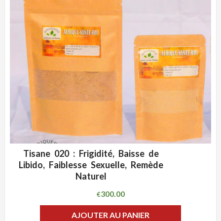
Tisane 020 : Frigidité, Baisse de
ADD WISHLIST
CLIQUEZ POUR VOIR
Libido, Faiblesse Sexuelle, Remède
Naturel
300.00
€
AJOUTER AU PANIER