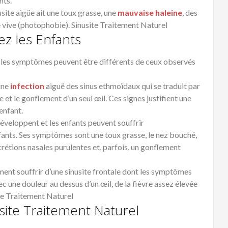
nts.
usite
aigüe ait une toux grasse, une
mauvaise haleine
, des
re vive (photophobie). Sinusite Traitement Naturel
z les Enfants
 les
symptômes
peuvent être différents de ceux observés
une
infection
aiguë des
sinus
ethmoïdaux qui se traduit par
e et le gonflement d’un seul œil. Ces signes justifient une
enfant.
développent et les enfants peuvent souffrir
fants. Ses
symptômes
sont une toux grasse, le nez bouché,
crétions nasales purulentes et, parfois, un gonflement
ment souffrir d’une
sinusite
frontale dont les
symptômes
ec une douleur au dessus d’un œil, de la fièvre assez élevée
ite Traitement Naturel
site Traitement Naturel