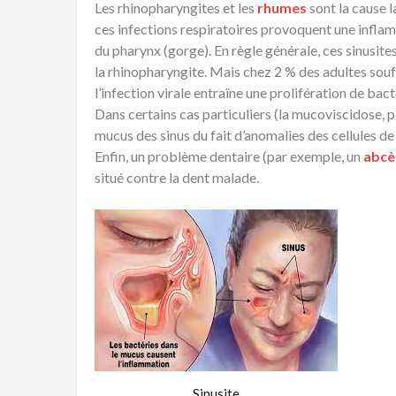
Les rhinopharyngites et les
rhumes
sont la cause 
ces infections respiratoires provoquent une
infla
du
pharynx
(gorge). En règle générale, ces
sinusite
la
rhinopharyngite
. Mais chez 2 % des adultes sou
l’infection virale entraîne une prolifération de
bact
Dans certains cas particuliers (la
mucoviscidose
, 
mucus des
sinus
du fait d’anomalies des cellules de
Enfin, un problème dentaire (par exemple, un
abcè
situé contre la dent malade.
Sinusite