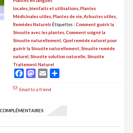
Plantes en langues
065
locales, bienfaits et utilisations
,
Plantes
:
Médicinales utiles, Plantes de vie, Arbustes utiles
,
Sinusite,
Remèdes Naturels
Étiquettes :
Comment guérir la
Traitement
Sinusite avec les plantes
,
Comment soigné la
Naturel
Sinusite naturellement
,
Quel remède naturel pour
pour
guérir la Sinusite naturellement
,
Sinusite remède
une
naturel
,
Sinusite solution naturelle
,
Sinusite
guérison
Traitement Naturel
définitif
Facebook
Mastodon
Email
Partager
Email to a friend
COMPLÉMENTAIRES