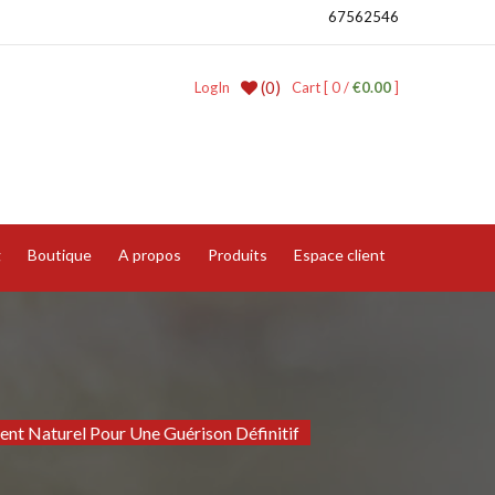
67562546
(0)
LogIn
Cart [ 0 /
€0.00
]
g
Boutique
A propos
Produits
Espace client
ment Naturel Pour Une Guérison Définitif