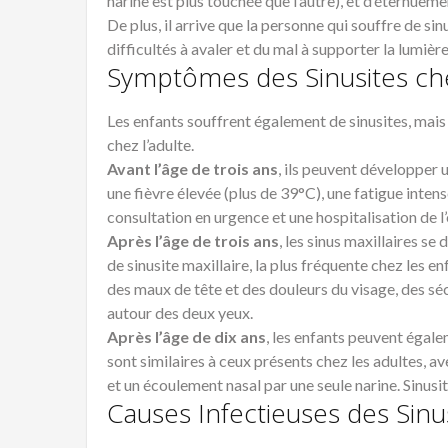
narine est plus touchée que l’autre), et d’éternueme
De plus, il arrive que la personne qui souffre de
sin
difficultés à avaler et du mal à supporter la lumiè
Symptômes des Sinusites che
Les enfants souffrent également de
sinusites
, mais
chez l’adulte.
Avant l’âge de trois ans
, ils peuvent développer 
une fièvre élevée (plus de 39°C), une fatigue intens
consultation en urgence et une hospitalisation de l’
Après l’âge de trois ans
, les
sinus
maxillaires se 
de
sinusite
maxillaire, la plus fréquente chez les en
des maux de tête et des douleurs du visage, des sé
autour des deux yeux.
Après l’âge de dix ans
, les enfants peuvent égale
sont similaires à ceux présents chez les adultes, av
et un écoulement nasal par une seule narine. Sinus
Causes Infectieuses des Sinu