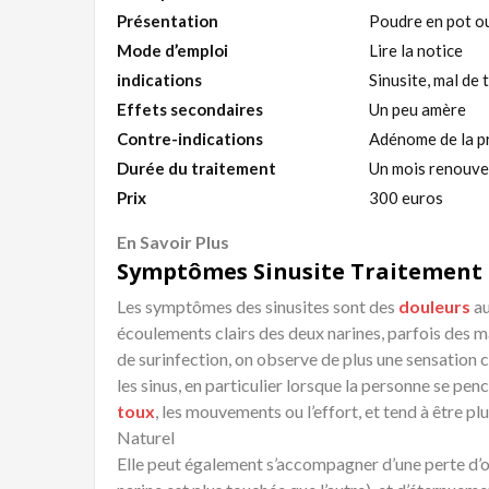
Présentation
Poudre en pot o
Mode d’emploi
Lire la notice
indications
Sinusite, mal de
Effets secondaires
Un peu amère
Contre-indications
Adénome de la p
Durée du traitement
Un mois renouve
Prix
300 euros
En Savoir Plus
Symptômes Sinusite Traitement
Les
symptômes
des
sinusites
sont des
douleurs
au
écoulements clairs des deux narines, parfois des m
de
surinfection
, on observe de plus une sensation 
les
sinus
, en particulier lorsque la personne se penc
toux
, les mouvements ou l’effort, et tend à être plu
Naturel
Elle peut également s’accompagner d’une perte d’o