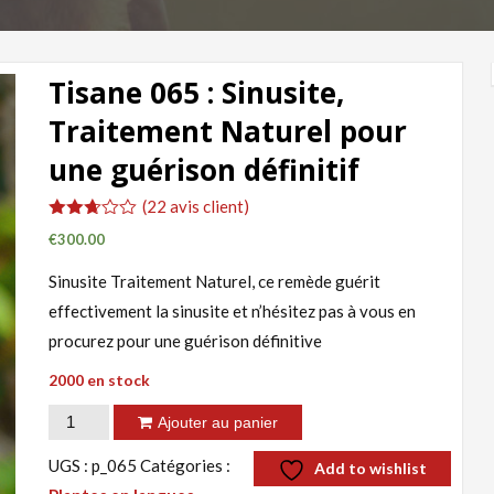
Tisane 065 : Sinusite,
Traitement Naturel pour
une guérison définitif
(
22
avis client)
Noté
22
€
300.00
2.64
sur
Sinusite Traitement Naturel, ce remède guérit
5
basé
effectivement la sinusite et n’hésitez pas à vous en
sur
notations
procurez pour une guérison définitive
client
2000 en stock
quantité
Ajouter au panier
de
UGS :
p_065
Catégories :
Add to wishlist
Tisane