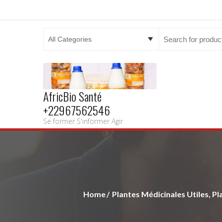
Search
for:
AfricBio Santé
+22967562546
Se former S'informer Agir
Home
Plantes Médicinales Utiles, Pl