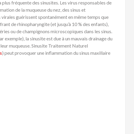
la plus fréquente des
sinusites
. Les
virus
responsables de
mmation
de la
muqueuse
du nez, des
sinus
et
s
virales guérissent spontanément en même temps que
ffrant de
rhinopharyngite
(et jusqu’à 10 % des enfants),
éries
ou de champignons microscopiques dans les
sinus
.
par exemple), la
sinusite
est due à un mauvais drainage du
 leur
muqueuse
. Sinusite Traitement Naturel
s
) peut provoquer une
inflammation
du
sinus
maxillaire