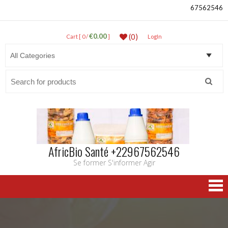
67562546
€0.00
(0)
Cart [ 0 /
]
LogIn
Search
for:
AfricBio Santé +22967562546
Se former S'informer Agir