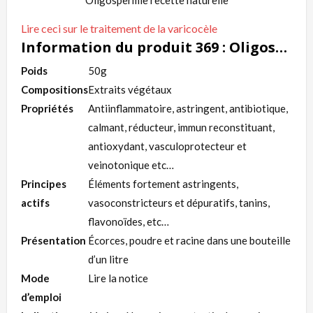
Oligospermie recette naturelle
Lire ceci sur le traitement de la varicocèle
Information du produit 369 : Oligospermie recette naturelle
Poids
50g
Compositions
Extraits végétaux
Propriétés
Antiinflammatoire, astringent, antibiotique,
calmant, réducteur, immun reconstituant,
antioxydant, vasculoprotecteur et
veinotonique etc…
Principes
Éléments fortement astringents,
actifs
vasoconstricteurs et dépuratifs, tanins,
flavonoïdes, etc…
Présentation
Écorces, poudre et racine dans une bouteille
d’un litre
Mode
Lire la notice
d’emploi