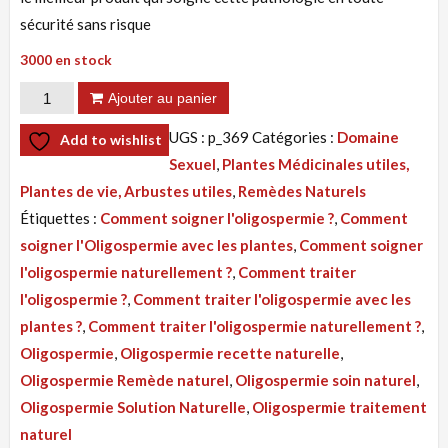
sécurité sans risque
3000 en stock
quantité
Ajouter au panier
de
UGS :
p_369
Catégories :
Domaine
Add to wishlist
Tisane
Sexuel
,
Plantes Médicinales utiles,
369
Plantes de vie, Arbustes utiles
,
Remèdes Naturels
:
Étiquettes :
Comment soigner l'oligospermie ?
,
Comment
Oligospermie
soigner l'Oligospermie avec les plantes
,
Comment soigner
Recette
l'oligospermie naturellement ?
,
Comment traiter
Naturelle
l'oligospermie ?
,
Comment traiter l'oligospermie avec les
Par
plantes ?
,
Comment traiter l'oligospermie naturellement ?
,
Les
Oligospermie
,
Oligospermie recette naturelle
,
Plantes
Oligospermie Remède naturel
,
Oligospermie soin naturel
,
Oligospermie Solution Naturelle
,
Oligospermie traitement
naturel