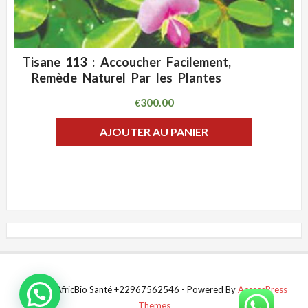
Tisane 113 : Accoucher Facilement,
ADD WISHLIST
CLIQUEZ POUR VOIR
Remède Naturel Par les Plantes
300.00
€
AJOUTER AU PANIER
© 2024 AfricBio Santé +22967562546 - Powered By
AccessPress
Aide(help)
Themes