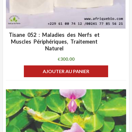
Tisane 052 : Maladies des Nerfs et
ADD WISHLIST
CLIQUEZ POUR VOIR
Muscles Périphériques, Traitement
Naturel
300.00
€
AJOUTER AU PANIER