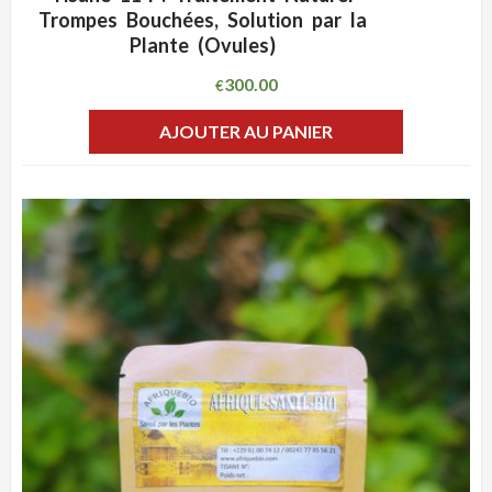
ADD WISHLIST
CLIQUEZ POUR VOIR
Trompes Bouchées, Solution par la
Plante (Ovules)
300.00
€
AJOUTER AU PANIER