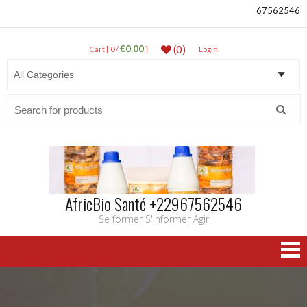
67562546
€0.00
(0)
Cart [ 0 /
]
LogIn
Search
for:
AfricBio Santé +22967562546
Se former S'informer Agir