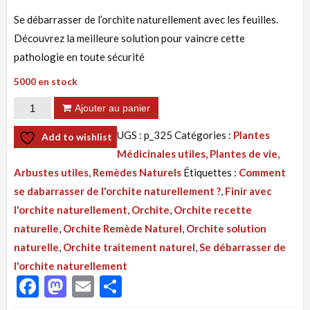
Se débarrasser de l’orchite naturellement avec les feuilles.
Découvrez la meilleure solution pour vaincre cette
pathologie en toute sécurité
5000 en stock
quantité
Ajouter au panier
de
UGS :
p_325
Catégories :
Plantes
Add to wishlist
Tisane
Médicinales utiles, Plantes de vie,
325
Arbustes utiles
,
Remèdes Naturels
Étiquettes :
Comment
:
se dabarrasser de l'orchite naturellement ?
,
Finir avec
Se
l'orchite naturellement
,
Orchite
,
Orchite recette
Débarrasser
naturelle
,
Orchite Remède Naturel
,
Orchite solution
De
naturelle
,
Orchite traitement naturel
,
Se débarrasser de
L'Orchite
l'orchite naturellement
Naturellement
Facebook
Mastodon
Email
Partager
Avec