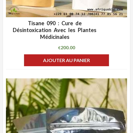
Tisane 090 : Cure de
ADD WISHLIST
CLIQUEZ POUR VOIR
Désintoxication Avec les Plantes
Médicinales
200.00
€
AJOUTER AU PANIER