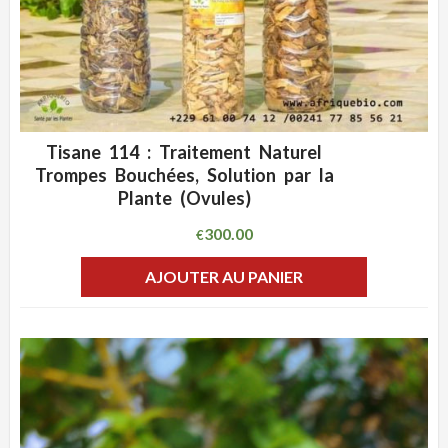
Tisane 114 : Traitement Naturel
ADD WISHLIST
CLIQUEZ POUR VOIR
Trompes Bouchées, Solution par la
Plante (Ovules)
300.00
€
AJOUTER AU PANIER