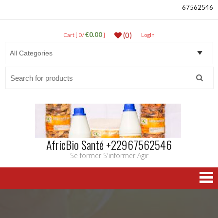
67562546
€0.00
(0)
Cart [ 0 /
]
LogIn
Search
for:
AfricBio Santé +22967562546
Se former S'informer Agir