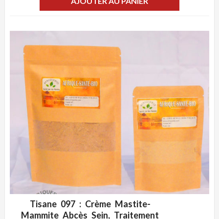
AJOUTER AU PANIER
Tisane 097 : Crème Mastite-
ADD WISHLIST
CLIQUEZ POUR VOIR
Mammite Abcès Sein, Traitement