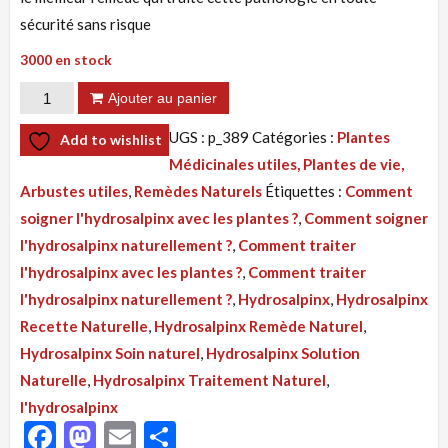
sécurité sans risque
3000 en stock
quantité
Ajouter au panier
de
UGS :
p_389
Catégories :
Plantes
Add to wishlist
Tisane
Médicinales utiles, Plantes de vie,
389
Arbustes utiles
,
Remèdes Naturels
Étiquettes :
Comment
:
soigner l'hydrosalpinx avec les plantes ?
,
Comment soigner
Hydrosalpinx
l'hydrosalpinx naturellement ?
,
Comment traiter
Recette
l'hydrosalpinx avec les plantes ?
,
Comment traiter
Naturelle
l'hydrosalpinx naturellement ?
,
Hydrosalpinx
,
Hydrosalpinx
Par
Recette Naturelle
,
Hydrosalpinx Remède Naturel
,
Les
Hydrosalpinx Soin naturel
,
Hydrosalpinx Solution
Feuilles
Naturelle
,
Hydrosalpinx Traitement Naturel
,
l'hydrosalpinx
Facebook
Mastodon
Email
Partager