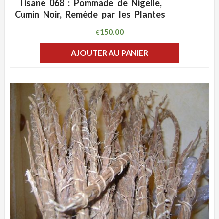
Tisane 068 : Pommade de Nigelle,
ADD WISHLIST
CLIQUEZ POUR VOIR
Cumin Noir, Remède par les Plantes
150.00
€
AJOUTER AU PANIER