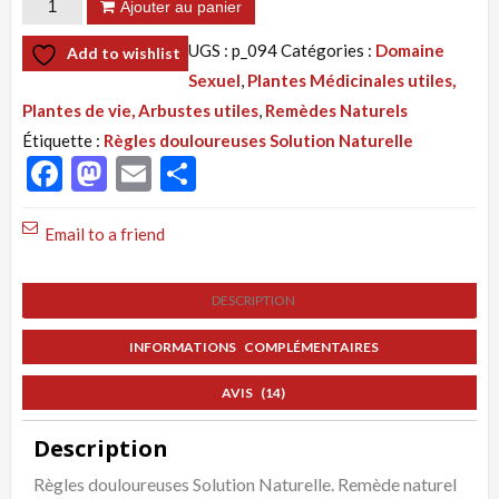
quantité
Ajouter au panier
de
UGS :
p_094
Catégories :
Domaine
Add to wishlist
Tisane
Sexuel
,
Plantes Médicinales utiles,
094
Plantes de vie, Arbustes utiles
,
Remèdes Naturels
:
Étiquette :
Règles douloureuses Solution Naturelle
Règles
Facebook
Mastodon
Email
Partager
Douloureuses,
Traitement
Email to a friend
Naturel,
Solution
DESCRIPTION
Par
la
INFORMATIONS COMPLÉMENTAIRES
Plante
AVIS (14)
Description
Règles douloureuses Solution Naturelle. Remède naturel