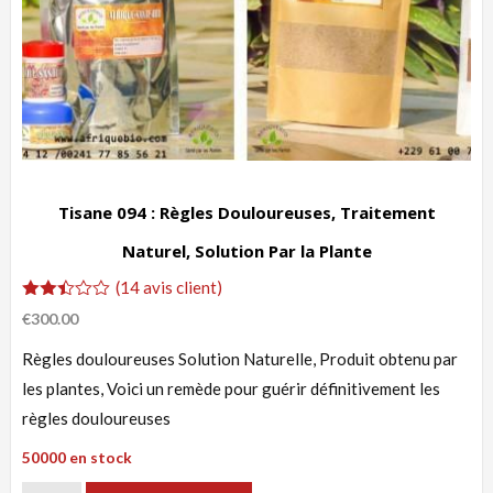
Tisane 094 : Règles Douloureuses, Traitement
Naturel, Solution Par la Plante
(
14
avis client)
Noté
14
€
300.00
2.43
sur
Règles douloureuses Solution Naturelle, Produit obtenu par
5
basé
les plantes, Voici un remède pour guérir définitivement les
sur
notations
règles douloureuses
client
50000 en stock