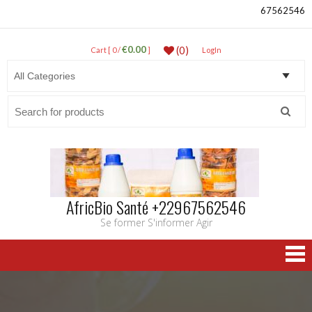
67562546
€0.00
(0)
Cart [ 0 /
]
LogIn
Search
for:
AfricBio Santé +22967562546
Se former S'informer Agir