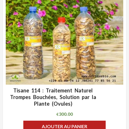
Tisane 114 : Traitement Naturel
ADD WISHLIST
CLIQUEZ POUR VOIR
Trompes Bouchées, Solution par la
Plante (Ovules)
300.00
€
AJOUTER AU PANIER