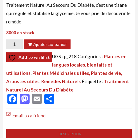
Traitement Naturel Au Secours Du Diabète, c’est une tisane
qui régule et stabilise la glycémie. Je vous prie de découvrir le
remède
3000 en stock
quantité
Ajouter au panier
de
UGS :
p_218
Catégories :
Plantes en
Add to wishlist
Tisane
langues locales, bienfaits et
218
utilisations
,
Plantes Médicinales utiles, Plantes de vie,
:
Arbustes utiles
,
Remèdes Naturels
Étiquette :
Traitement
Traitement
Naturel Au Secours Du Diabète
Naturel Au
Facebook
Mastodon
Email
Partager
Secours
Du
Email to a friend
Diabétique
Chronique
DESCRIPTION