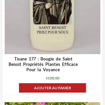
Tisane 177 : Bougie de Saint
ADD WISHLIST
CLIQUEZ POUR VOIR
Benoit Propriétés Plantes Efficace
Pour la Voyance
100.00
€
AJOUTER AU PANIER