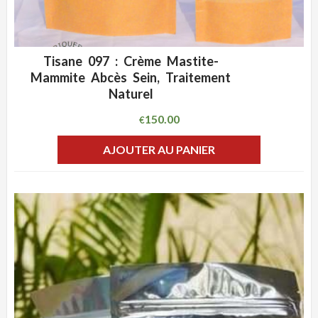
Tisane 097 : Crème Mastite-
ADD WISHLIST
CLIQUEZ POUR VOIR
Mammite Abcès Sein, Traitement
Naturel
150.00
€
AJOUTER AU PANIER