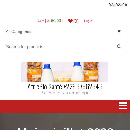
67562546
€0.00
(0)
Cart [ 0 /
]
LogIn
Search
for:
AfricBio Santé +22967562546
Se former S'informer Agir