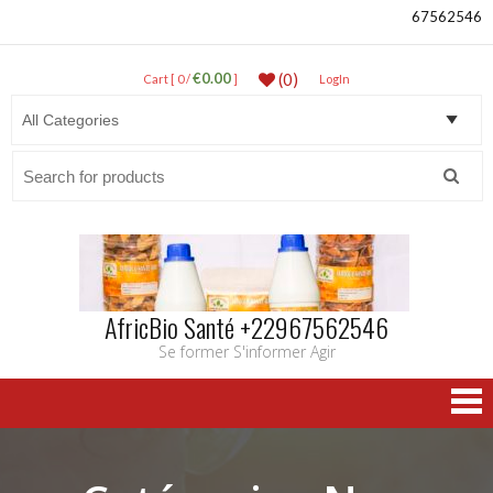
67562546
€0.00
(0)
Cart [ 0 /
]
LogIn
Search
for:
AfricBio Santé +22967562546
Se former S'informer Agir