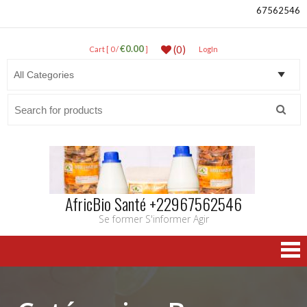
67562546
€0.00
(0)
Cart [ 0 /
]
LogIn
Search
for:
AfricBio Santé +22967562546
Se former S'informer Agir