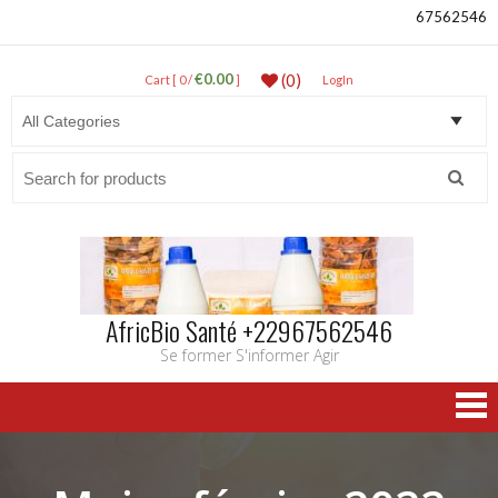
67562546
€0.00
(0)
Cart [ 0 /
]
LogIn
Search
for:
AfricBio Santé +22967562546
Se former S'informer Agir