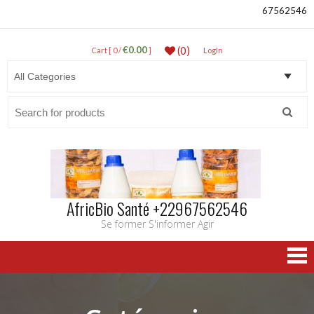
67562546
€0.00
(0)
Cart [ 0 /
]
LogIn
Search
for:
AfricBio Santé +22967562546
Se former S'informer Agir