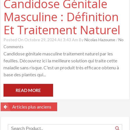
Candidose Génitale
Masculine : Définition
Et Traitement Naturel
Posted On Octobre 29, 2024 At 3:43 Am By
Nicolas Hazoume
/
No
Comments
Candidose génitale masculine traitement naturel par les
feuilles. Découvrez ici la meilleure solution qui traite cette
maladie sans risque. C'est un produit très efficace obtenu à
base des plantes qui...
READ MORE
Navigation
Articles plus anciens
des
articles