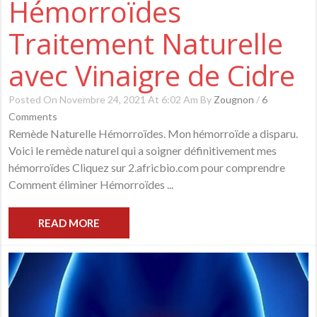
Hémorroïdes
Traitement Naturelle
avec Vinaigre de Cidre
Posted On Novembre 24, 2021 At 6:02 Am By
Zougnon
/
6
Comments
Remède Naturelle Hémorroïdes. Mon hémorroïde a disparu.
Voici le remède naturel qui a soigner définitivement mes
hémorroïdes Cliquez sur 2.africbio.com pour comprendre
Comment éliminer Hémorroïdes ...
READ MORE