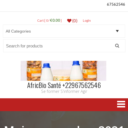
67562546
€0.00
(0)
Cart [ 0 /
]
LogIn
Search
for:
AfricBio Santé +22967562546
Se former S'informer Agir