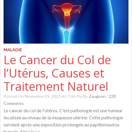
MALADIE
Le Cancer du Col de
l’Utérus, Causes et
Traitement Naturel
Posted On Novembre 19, 2021 At 7:04 Pm By
Zougnon
/
228
Comments
Le cancer du col de l'utérus. C'est pathologie est une tumeur
localisée au niveau de la muqueuse utérine. Cette pathologie
survient après une exposition prolongée au papillomavirus
humain. Ainsi le ca...