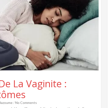
De La Vaginite :
ptômes
 Hazoume
/
No Comments