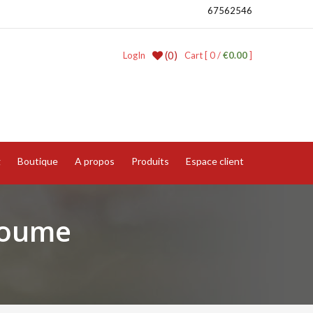
67562546
(0)
LogIn
Cart [ 0 /
€0.00
]
g
Boutique
A propos
Produits
Espace client
zoume