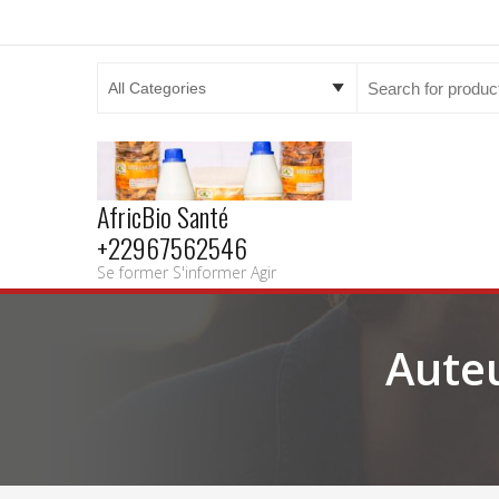
Search
for:
AfricBio Santé
+22967562546
Se former S'informer Agir
Auteu