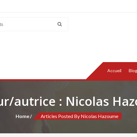
Accueil
Blo
r/autrice :
Nicolas Ha
Home
Articles Posted By Nicolas Hazoume