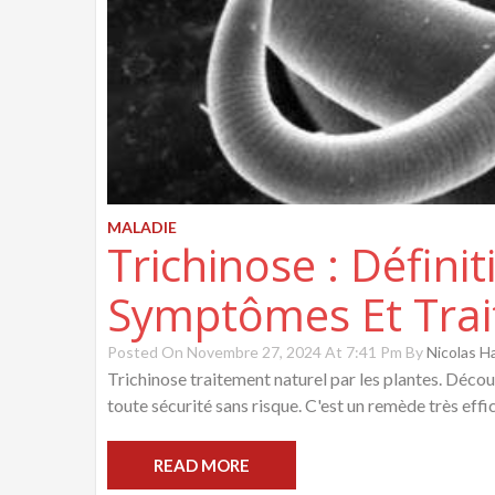
MALADIE
Trichinose : Défini
Symptômes Et Trai
Posted On Novembre 27, 2024 At 7:41 Pm By
Nicolas 
Trichinose traitement naturel par les plantes. Découv
toute sécurité sans risque. C'est un remède très effic
READ MORE