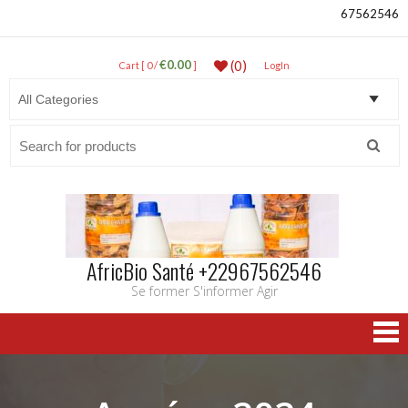
67562546
€0.00
(0)
Cart [ 0 /
]
LogIn
Search
for:
AfricBio Santé +22967562546
Se former S'informer Agir