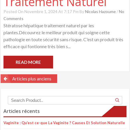
Traitement Naturel
Posted On Novembre 1, 2024 At 7:17 Pm By
Nicolas Hazoume
/
No
Comments
Stératose hépatique traitement naturel par les
plantes.Découvrez le meilleur produit qui soigne cette
pathologie en toute sécurité sans risque. C'est un produit très
efficace qui fontionne très bien s...
READ MORE
Navigation
Articles plus anciens
des
articles
Articles récents
Vaginite : Qu’est ce-que La Vaginite ? Causes Et Solution Naturelle