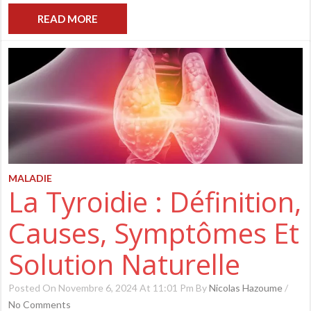
READ MORE
MALADIE
La Tyroidie : Définition,
Causes, Symptômes Et
Solution Naturelle
Posted On Novembre 6, 2024 At 11:01 Pm By
Nicolas Hazoume
/
No Comments