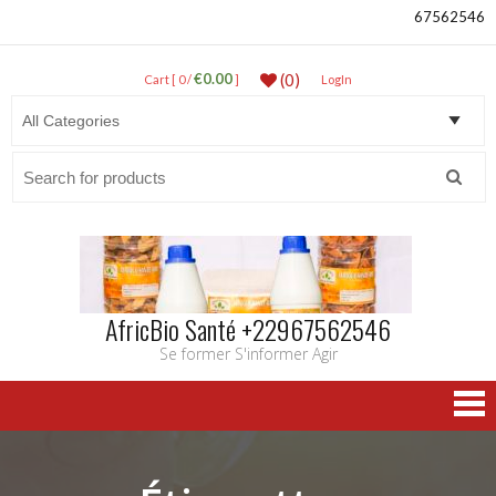
67562546
€0.00
(0)
Cart [ 0 /
]
LogIn
Search
for:
AfricBio Santé +22967562546
Se former S'informer Agir