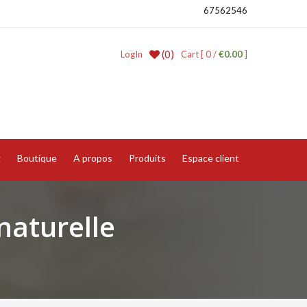
67562546
(0)
LogIn
Cart [ 0 /
€0.00
]
g
Boutique
A propos
Produits
Espace client
naturelle