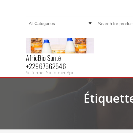
Search
for:
AfricBio Santé
+22967562546
Se former S'informer Agir
Étiquett