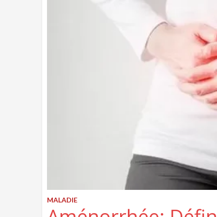
MALADIE
Aménorrhée: Défini