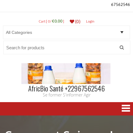
67562546
€0.00
(0)
Cart [ 0 /
]
LogIn
Search
for:
AfricBio Santé +22967562546
Se former S'informer Agir