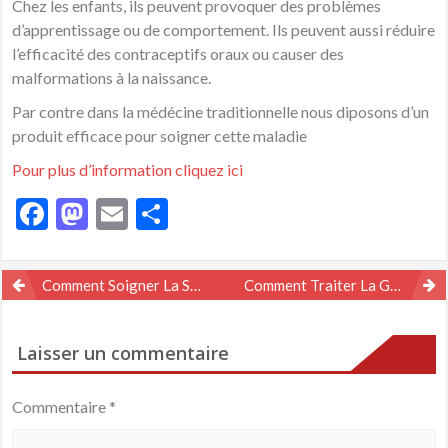
Chez les enfants, ils peuvent provoquer des problèmes
d’apprentissage ou de comportement. Ils peuvent aussi réduire
l’efficacité des contraceptifs oraux ou causer des
malformations à la naissance.
Par contre dans la médécine traditionnelle nous diposons d’un
produit efficace pour soigner cette maladie
Pour plus d’information cliquez ici
Facebook
Mastodon
Email
Partager
Navigation
Comment Soigner La Salpingite Naturellement Avec Les Racines
Comment Traiter La Galactorrhée Naturellement ? Définition, Causes
de
l’article
Laisser un commentaire
Commentaire
*