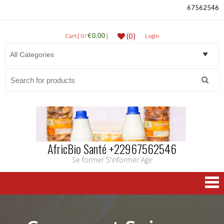
67562546
€0.00
(0)
Cart [ 0 /
]
LogIn
Search
for:
AfricBio Santé +22967562546
Se former S'informer Agir