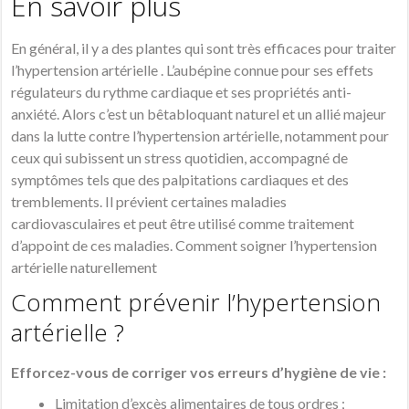
En savoir plus
En général, il y a des plantes qui sont très efficaces pour traiter
l’hypertension artérielle . L’aubépine
connue
pour
ses
effets
régulateurs
du
rythme
cardiaque
et
ses
propriétés
anti-
anxiété. Alors c’est
un
bêtabloquant
naturel
et
un
allié
majeur
dans
la
lutte
contre
l’hypertension artérielle,
notamment
pour
ceux
qui
subissent
un
stress
quotidien
,
accompagné
de
symptômes
tels
que
des
palpitations cardiaques
et
des
tremblements
.
Il
prévient
certaines
maladies
cardiovasculaires
et
peut
être
utilisé
comme
traitement
d’appoint
de
ces
maladies. Comment soigner l’hypertension
artérielle naturellement
Comment prévenir l’hypertension
artérielle ?
Efforcez-vous de corriger vos erreurs d’hygiène de vie :
Limitation d’excès alimentaires de tous ordres ;