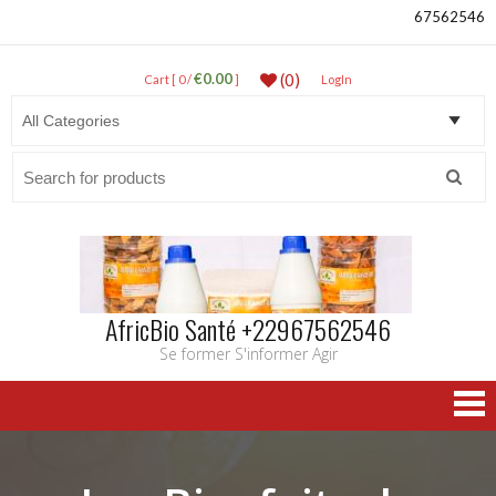
67562546
€0.00
(0)
Cart [ 0 /
]
LogIn
Search
for:
AfricBio Santé +22967562546
Se former S'informer Agir