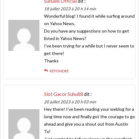
Suhu88 Official
dit :
18 juillet 2023 à 20 h 14 min
Wonderful blog! I found it while surfing around
on Yahoo News.
Do you have any suggestions on how to get
listed in Yahoo News?
I’ve been trying for a while but I never seem to
get there!
Thanks
RÉPONDRE
Slot Gacor Suhu88
dit :
20 juillet 2023 à 20 h 03 min
Hey there! I’ve been reading your weblog for a
long time now and finally got the courage to go
ahead and give you a shout out from Austin
Tx!
Just wanted to tell you keep up the excellent