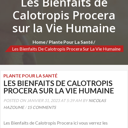
Les Bienfaits de
Calotropis Procera
sur la Vie Humaine
Home
Plante Pour La Santé
Les Bienfaits De Calotropis Procera Sur La Vie Humaine
PLANTE POUR LA SANTÉ
LES BIENFAITS DE CALOTROPIS
PROCERA SUR LA VIE HUMAINE
POSTED ON JANVIER 31, 2023 AT 5:39 AM BY
NICOLAS
HAZOUME
/
15 COMMENTS
Les Bienfaits de Calotropis Procera ici vous verrez les