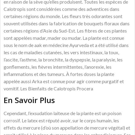
en raison de la sève qu’elles produisent. Toutes les espèces de
Calotropis sont considérées comme des adventices dans
certaines régions du monde. Les fleurs très odorantes sont
souvent utilisées dans la fabrication de bouquets floraux dans
certaines régions d’Asie du Sud-Est. Les fibres de ces plantes
sont appelées madar, mader ou mudar. La plante est connue
sous le nom de aak en médecine Ayurveda et a été utilisé dans
les cas de maladies cutanées, les vers intestinaux, la toux,
l’ascite, l’asthme, la bronchite, la dyspepsie, la paralysie, les
gonflements, les fièvres intermittentes, l’anorexie, les
inflammations et des tumeurs. À fortes doses la plante
appelée aussi Arka est connue pour agir comme purgatif et
vomitif. Les Bienfaits de Calotropis Procera
En Savoir Plus
Cependant, l’exsudation laiteuse de la plante est un poison
corrosif. Le latex est réputé avoir, sur le corps humain, les
effets du mercure (d’où son appellation de mercure végétal) et
serait utilisé à la place du mercure dans les aphrodisiaques. Ses