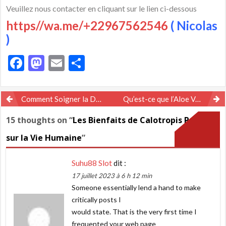
Veuillez nous contacter en cliquant sur le lien ci-dessous
https//wa.me/+22967562546
( Nicolas
)
Facebook
Mastodon
Email
Partager
Navigation
Comment Soigner la Drépanocytose Naturellement avec les Plantes ?
Qu’est-ce que l’Aloe Vera ? Tout Connaître Sur Ces Bienfaits Miraculeux
de
15 thoughts on “
Les Bienfaits de Calotropis Procera
l’article
sur la Vie Humaine
”
Suhu88 Slot
dit :
17 juillet 2023 à 6 h 12 min
Someone essentially lend a hand to make
critically posts I
would state. That is the very first time I
frequented your web page