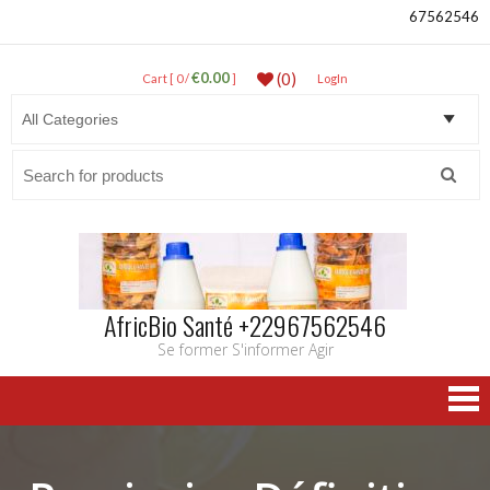
67562546
€0.00
(0)
Cart [ 0 /
]
LogIn
Search
for:
AfricBio Santé +22967562546
Se former S'informer Agir