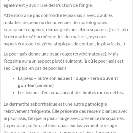
également y avoir une destruction de l’ongle.
Attention à ne pas confondre le psoriasis avec d’autres
maladies de peau ou déconvenues dermatologiques
impliquant rougeurs, démangeaisons et/ou squames (l’urticaire,
la dermatite séborrhéique, les dermatites, mycoses,
hyperkératose, l’eczéma atopique, de contact, le pityriasis…)
Le psoriasis donne une peau rouge (érythémateuse). Mais
l’eczéma aura un aspect plutôt suintant, là où le psoriasis est
sec. De plus, en cas de psoriasis :
La peau – outre son
aspect rouge
– sera
souvent
gonflée
(œdème)
Les lésions d’eczéma auront des limites moins nettes.
La dermatite séborrhéique est une autre pathologie
relativement fréquente. Elle présente des ressemblances avec
le psoriasis, tel que la peau rouge avec présence de squames.
Cependant, celle-ci atteint quasi exclusivement le visage
(liseré avec le cuir chevelu – comme certaines formes de