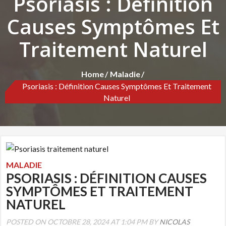
Psoriasis : Définition
Causes Symptômes Et
Traitement Naturel
Home
Maladie
Psoriasis : Définition Causes Symptômes Et Traitement
Naturel
MALADIE
PSORIASIS : DÉFINITION CAUSES
SYMPTÔMES ET TRAITEMENT
NATUREL
POSTED ON OCTOBRE 28, 2024 AT 1:04 PM BY
NICOLAS