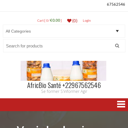
67562546
€0.00
(0)
Cart [ 0 /
]
LogIn
Search
for:
AfricBio Santé +22967562546
Se former S'informer Agir