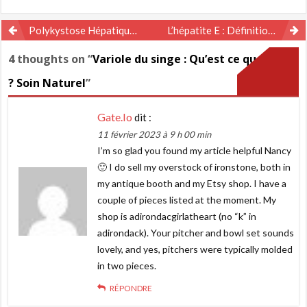
Navigation
Polykystose Hépatique : Symptômes et Solution Naturelle par les Plantes
L’hépatite E : Définition, Causes et Traitement Naturel par les Plantes
de
4 thoughts on “
Variole du singe : Qu’est ce que c’est
l’article
? Soin Naturel
”
Gate.io
dit :
11 février 2023 à 9 h 00 min
I’m so glad you found my article helpful Nancy
🙂 I do sell my overstock of ironstone, both in
my antique booth and my Etsy shop. I have a
couple of pieces listed at the moment. My
shop is adirondacgirlatheart (no “k” in
adirondack). Your pitcher and bowl set sounds
lovely, and yes, pitchers were typically molded
in two pieces.
RÉPONDRE