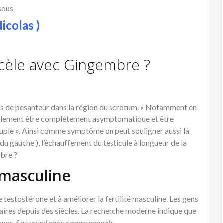
ssous
icolas )
cèle avec Gingembre ?
ons de pesanteur dans la région du scrotum. « Notamment en
 également être complètement asymptomatique et être
uple ». Ainsi comme symptôme on peut souligner aussi la
 du gauche ), l’échauffement du testicule à longueur de la
bre ?
 masculine
 testostérone et à améliorer la fertilité masculine. Les gens
inaires depuis des siècles. La recherche moderne indique que
mes. Ses avantages comprennent: