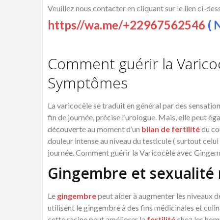
Veuillez nous contacter en cliquant sur le lien ci-de
https//wa.me/+22967562546
( N
Comment guérir la Varico
Symptômes
La varicocèle se traduit en général par des sensati
fin de journée, précise l’urologue. Mais, elle peut
découverte au moment d’un
bilan de fertilité
du co
douleur intense au niveau du testicule ( surtout celui
journée. Comment guérir la Varicocèle avec Gingem
Gingembre et sexualité
Le
gingembre
peut aider à augmenter les niveaux de
utilisent le gingembre à des fins médicinales et cul
cette racine peut améliorer la
fertilité
chez les hom