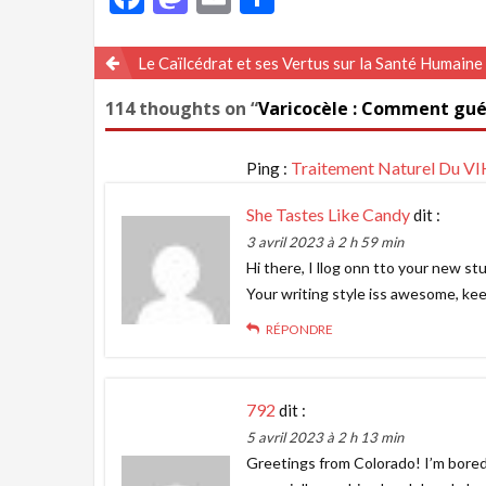
Navigation
Le Caïlcédrat et ses Vertus sur la Santé Humaine
de
114 thoughts on “
Varicocèle : Comment guér
l’article
Traitement Naturel Du V
Ping :
She Tastes Like Candy
dit :
3 avril 2023 à 2 h 59 min
Hi there, I llog onn tto your new stu
Your writing style iss awesome, kee
RÉPONDRE
792
dit :
5 avril 2023 à 2 h 13 min
Greetings from Colorado! I’m bored