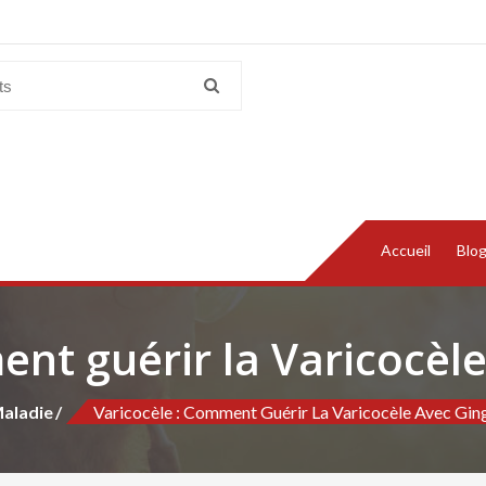
Accueil
Blo
ent guérir la Varicocèl
aladie
Varicocèle : Comment Guérir La Varicocèle Avec Gi