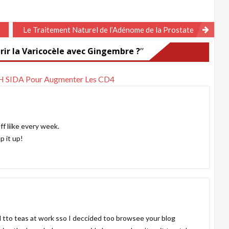
Le Traitement Naturel de l’Adénome de la Prostate
ir la Varicocèle avec Gingembre ?
”
IH SIDA Pour Augmenter Les CD4
ff liike every week.
p it up!
 tto teas at work sso I deccided too browsee your blog