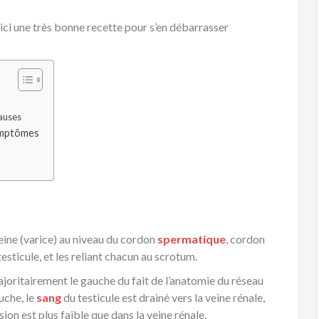
i une très bonne recette pour s’en débarrasser
auses
ymptômes
veine (varice) au niveau du cordon
spermatique
, cordon
sticule, et les reliant chacun au scrotum.
joritairement le gauche du fait de l’anatomie du réseau
uche, le
sang
du testicule est drainé vers la veine rénale,
ession est plus faible que dans la veine rénale.