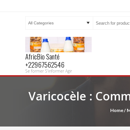
Search
for:
AfricBio Santé
+22967562546
Se former S'informer Agir
Varicocèle : Comm
Home
M