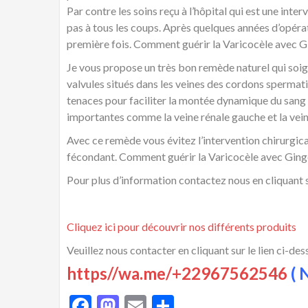
Par contre les soins reçu à l’hôpital qui est une inte
pas à tous les coups. Après quelques années d’opérati
première fois. Comment guérir la Varicocèle avec 
Je vous propose un très bon remède naturel qui soign
valvules situés dans les veines des cordons spermati
tenaces pour faciliter la montée dynamique du sang le
importantes comme la veine rénale gauche et la vein
Avec ce remède vous évitez l’intervention chirurgica
fécondant. Comment guérir la Varicocèle avec Gin
Pour plus d’information contactez nous en cliquant s
Cliquez ici pour découvrir nos différents produits
Veuillez nous contacter en cliquant sur le lien ci-de
https//wa.me/+22967562546
( N
Facebook
Mastodon
Email
Partager