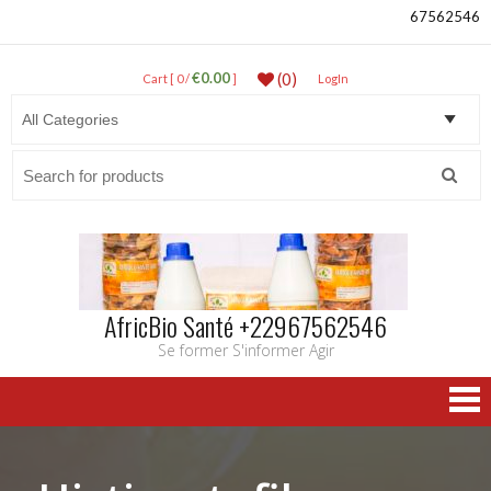
67562546
€0.00
(0)
Cart [ 0 /
]
LogIn
Search
for:
AfricBio Santé +22967562546
Se former S'informer Agir