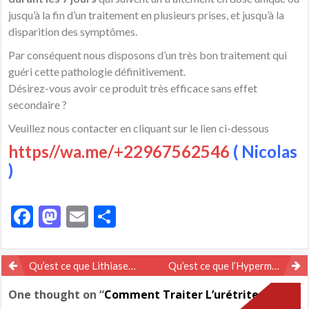
jusqu’à la fin d’un traitement en plusieurs prises, et jusqu’à la
disparition des symptômes.
Par conséquent nous disposons d’un très bon traitement qui
guéri cette pathologie définitivement.
Désirez-vous avoir ce produit très efficace sans effet
secondaire ?
Veuillez nous contacter en cliquant sur le lien ci-dessous
https//wa.me/+22967562546
( Nicolas
)
Facebook
Mastodon
Email
Partager
Navigation
Qu’est ce que Lithiases Biliaires ? Solution Naturelle par les plantes
Qu’est ce que l’Hyperménorrhée ? Solution Naturelle par les Plantes
de
One thought on “
Comment Traiter L’urétrite