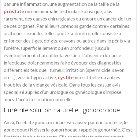
par une inflammation, une augmentation de la taille de la
prostate
ou une anomalie testiculaire ainsi que, plus
rarement, des causes chirurgicales ou encore un cancer de l’un
de ces organes. Par ailleurs, prenons garde contre « certaines
pratiques sexuelles telles que le sodurètre, elle consiste à
enfoncer des tiges, doigts, crayons ou autres dans le pénis via
l’urètre, superficiellement ou en profondeur, jusqu’à
éventuellement chatouiller la vessie ». L’absence de cause
infectieuse doit néanmoins faire évoquer des diagnostics
différentiels tels que : tumeur, irritation (spermicide, savon
etc…), vessie hyperactive,
cystite
interstitielle ou autres
troubles de la vidange vésicale. Dans tous les cas, un avis
spécialisé auprès d’un urologue ou gynécologue s’impose
alors. L’urétrite solution naturelle
L’urétrite solution naturelle: gonococcique
Ainsi, l’urétrite gonococcique est causée par une bactérie, le
gonocoque (Neisseria gonorrhoeae ) appelée gonorrhée. C’est
l’urétrite la plus fréquente. Elle se manifeste généralement