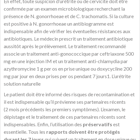
En effet, toute suspicion d’urétrite ou de cervicite doit être
confirmée par un examen microbiologique recherchant la
présence de N. gonorrhoeae et de C. trachomatis. Si la culture
est positive à N. gonorrhoeae un antibiogramme est
indispensable afin de vérifier les éventuelles résistances aux
antibiotiques. Le médecin prescrit un traitement antibiotique
aussitôt après le prélèvement. Le traitement recommandé
associe un traitement anti-gonococcique par ceftriaxone 500
mg en une injection IM et un traitement anti-chlamydia par
azythromycine 1 g per os en prise unique ou doxycycline 200
mg par jour en deux prises per os pendant 7 jours1. L’urétrite
solution naturelle
Le patient doit être informé des risques de recontamination et
il est indispensable qu’il prévienne ses partenaires récents
(2 mois précédents les premiers symptômes). L’examen, le
dépistage et le traitement de ces partenaires récents sont
indispensables. Enfin, l’utilisation des
préservatifs
est
essentielle. Tous les
rapports doivent être protégés
durant les 7 jours
qui suivent un traitement en dose unique ou