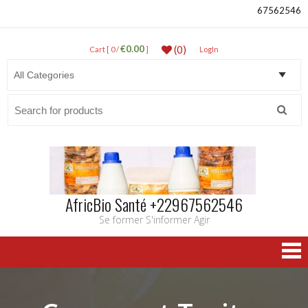
67562546
€0.00
(0)
Cart [ 0 /
]
LogIn
Search
for:
AfricBio Santé +22967562546
Se former S'informer Agir