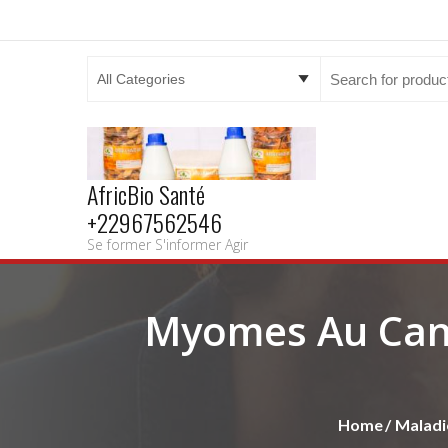
Search
for:
AfricBio Santé
+22967562546
Se former S'informer Agir
Myomes Au Cana
Home
Maladi