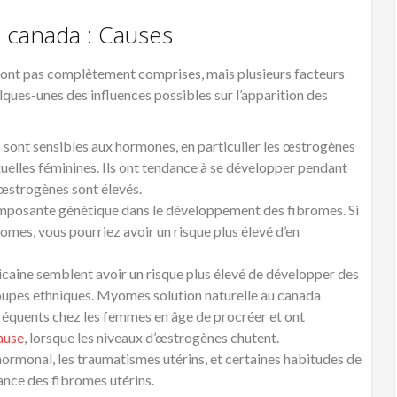
 canada : Causes
 sont pas complètement comprises, mais plusieurs facteurs
ques-unes des influences possibles sur l’apparition des
 sont sensibles aux hormones, en particulier les œstrogènes
xuelles féminines. Ils ont tendance à se développer pendant
’œstrogènes sont élevés.
omposante génétique dans le développement des fibromes. Si
omes, vous pourriez avoir un risque plus élevé d’en
icaine semblent avoir un risque plus élevé de développer des
oupes ethniques. Myomes solution naturelle au canada
réquents chez les femmes en âge de procréer et ont
ause
, lorsque les niveaux d’œstrogènes chutent.
 hormonal, les traumatismes utérins, et certaines habitudes de
ance des fibromes utérins.