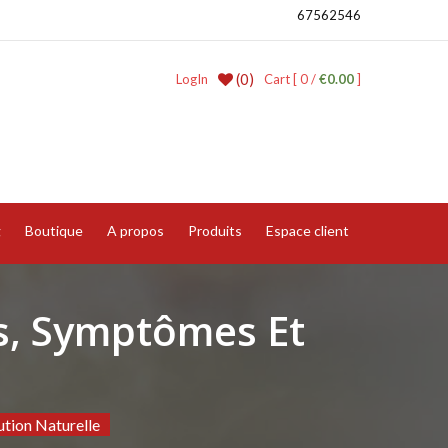
67562546
(0)
LogIn
Cart [ 0 /
€0.00
]
g
Boutique
A propos
Produits
Espace client
s, Symptômes Et
tion Naturelle