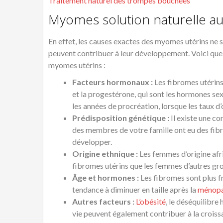
Traitement naturel des trompes bouchées
Myomes solution naturelle au
En effet, les causes exactes des myomes utérins ne
peuvent contribuer à leur développement. Voici quel
myomes utérins :
Facteurs hormonaux :
Les fibromes utérins
et la progestérone, qui sont les hormones se
les années de procréation, lorsque les taux d
Prédisposition génétique :
Il existe une c
des membres de votre famille ont eu des fibr
développer.
Origine ethnique :
Les femmes d’origine afr
fibromes utérins que les femmes d’autres gr
Âge et hormones :
Les fibromes sont plus f
tendance à diminuer en taille après la
ménop
Autres facteurs :
L’obésité
, le déséquilibre
vie peuvent également contribuer à la croiss