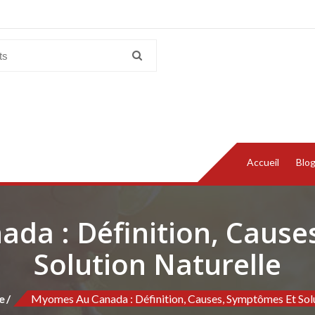
Accueil
Blo
da : Définition, Cause
Solution Naturelle
e
Myomes Au Canada : Définition, Causes, Symptômes Et Solu