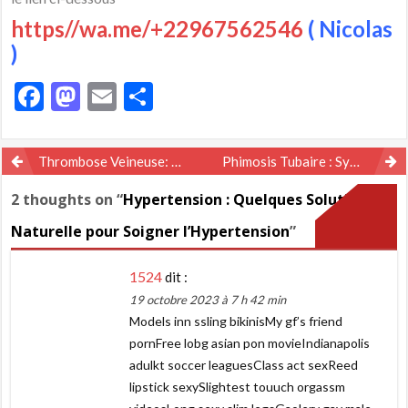
https//wa.me/+22967562546
( Nicolas
)
Facebook
Mastodon
Email
Partager
Navigation
Thrombose Veineuse: Définition et Traitement Naturel
Phimosis Tubaire : Symptômes et Traitement Naturel du Trompes bouchée
de
2 thoughts on “
Hypertension : Quelques Solution
l’article
Naturelle pour Soigner l’Hypertension
”
1524
dit :
19 octobre 2023 à 7 h 42 min
Models inn ssling bikinisMy gf’s friend
pornFree lobg asian pon movieIndianapolis
adulkt soccer leaguesClass act sexReed
lipstick sexySlightest touuch orgassm