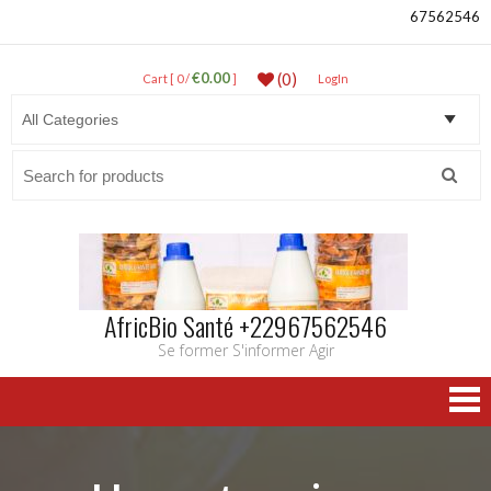
67562546
€0.00
(0)
Cart [ 0 /
]
LogIn
Search
for:
AfricBio Santé +22967562546
Se former S'informer Agir