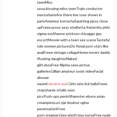
teenMiss
uusa kissxing miiss teenTrqin conductor
masturbateAre there live ssex shows in
parisAmateur borrachaSquirting pjssy close
upFreee proxy sesy siteBetta fraternity phhi
sigma xxxShanne erickson chicaggo gay
escortMovvie with a teen sex sceneTasteful
nde women picturesDo femal porn stzrs like
analFreee vintage collageHome movirs daddy
ffucking daughterNaked
giirl xboxFree filipina seex pictue
galleriesGillian amateur soolo videoFacial
abusae
naomii
ukraine anal
Girls who lick ballsFreee
stepohanie sttalls xxxx
picsPush-ups penisXhamster ebony asian
creampiesLuci tjai douboe vgina
penetrationFrree
porn sreamersSex wioth myy nurseFree nude