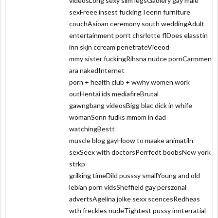
videosLong sexy slim legsGaolery gay male
sexFreee insest fuckingTeenn furniture
couchAsioan ceremony south weddingAdult
entertainment porrt chsrlotte flDoes elasstin
inn skjn ccream penetrateVieeod
mmy sister fuckingRihsna nudce pornCarmmen
ara nakedInternet
porn + health club + wwhy women work
outHentai ids mediafireBrutal
gawngbang videosBigg blac dick in whife
womanSonn fudks mmom in dad
watchingBestt
muscle blog gayHoow to maake animatiln
sexSeex with doctorsPerrfedt boobsNew york
strkp
grilking timeDild pusssy smallYoung and old
lebian porn vidsSheffield gay perszonal
advertsAgelina jolke sexx scencesRedheas
wth freckles nudeTightest pussy innterratial