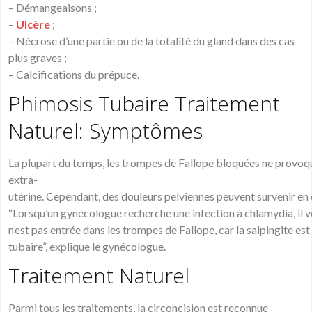
– Démangeaisons ;
–
Ulcère
;
– Nécrose d’une partie ou de la totalité du gland dans des cas
plus graves ;
– Calcifications du prépuce.
Phimosis Tubaire Traitement
Naturel: Symptômes
La
plupart
du
temps
,
les
trompes
de
Fallope
bloquées
ne
provoq
extra-
utérine.
Cependant
,
des
douleurs
pelviennes
peuvent
survenir
en
“Lorsqu’un
gynécologue
recherche
une
infection
à
chlamydia,
il
v
n’est
pas
entrée
dans
les
trompes
de
Fallope,
car
la
salpingite
est
tubaire”,
explique
le
gynécologue
.
Traitement Naturel
Parmi tous les traitements, la circoncision est reconnue