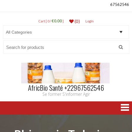
67562546
€0.00
(0)
Cart [ 0 /
]
LogIn
Search
for:
AfricBio Santé +22967562546
Se former S'informer Agir