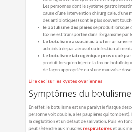
Les personnes dont le système gastrointestin
cause d’une intervention chirurgicale, d’une 
des antibiotiques) sont le plus souvent touch
le botulisme des plaies
se produit lorsque 
toxine est transportée dans l’organisme par 
Le botulisme associé au bioterrorisme
re
administrée par aérosol ou infection alimenta
Le b
otulisme iatrogénique provoqué par l
produit lorsqu’on injecte la toxine botulinique
de façon appropriée ou si une mauvaise dose es
Lire ceci sur les kystes ovariennes
Symptômes du botulisme
En effet, le botulisme est une paralysie flasque des
personne voit double, a les paupières qui tombent). 
la déglutition et un défaut de salivation. Puis, en fon
peut s’étendre aux muscles
respiratoires
et aux mem