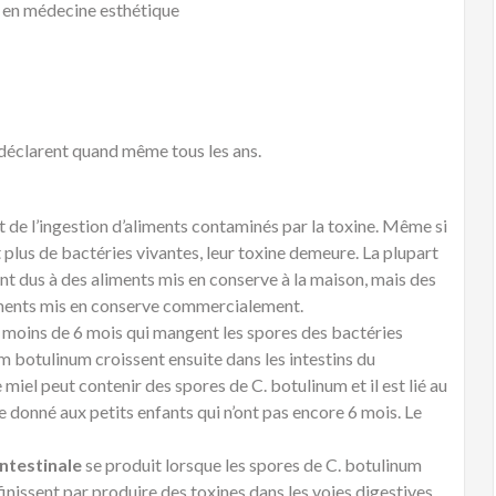
 en médecine esthétique
 déclarent quand même tous les ans.
 de l’ingestion d’aliments contaminés par la toxine. Même si
plus de bactéries vivantes, leur toxine demeure. La plupart
nt dus à des aliments mis en conserve à la maison, mais des
liments mis en conserve commercialement.
e moins de 6 mois qui mangent les spores des bactéries
um botulinum croissent ensuite dans les intestins du
 miel peut contenir des spores de C. botulinum et il est lié au
re donné aux petits enfants qui n’ont pas encore 6 mois. Le
intestinale
se produit lorsque les spores de C. botulinum
inissent par produire des toxines dans les voies digestives.