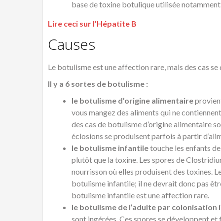
base de toxine botulique utilisée notamment
Lire ceci sur l’Hépatite B
Causes
Le botulisme est une affection rare, mais des cas se
Il y a 6 sortes de botulisme :
le botulisme d’origine alimentaire
provient
vous mangez des aliments qui ne contiennent 
des cas de botulisme d’origine alimentaire so
éclosions se produisent parfois à partir d’a
le botulisme infantile
touche les enfants d
plutôt que la toxine. Les spores de Clostridi
nourrisson où elles produisent des toxines. Le
botulisme infantile; il ne devrait donc pas êt
botulisme infantile est une affection rare.
le botulisme de l’adulte par colonisation 
sont ingérées. Ces spores se développent et f