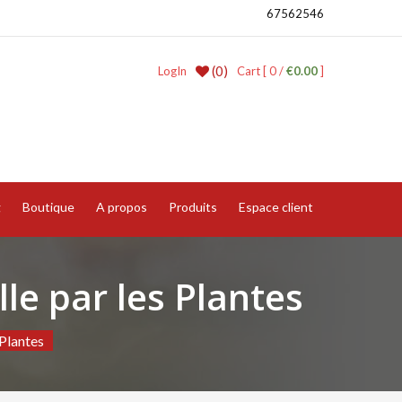
67562546
(0)
LogIn
Cart [ 0 /
€0.00
]
g
Boutique
A propos
Produits
Espace client
lle par les Plantes
 Plantes