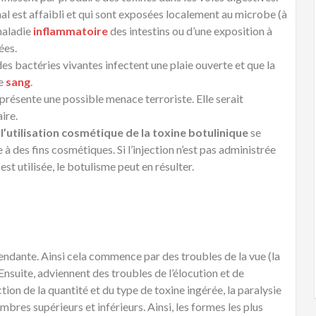
al est affaibli et qui sont exposées localement au microbe (à
maladie
inflammatoire
des intestins ou d’une exposition à
ées.
des bactéries vivantes infectent une plaie ouverte et que la
le
sang
.
présente une possible menace terroriste. Elle serait
ire.
’utilisation cosmétique de la toxine botulinique
se
 à des fins cosmétiques. Si l’injection n’est pas administrée
t utilisée, le botulisme peut en résulter.
cendante. Ainsi cela commence par des troubles de la vue (la
Ensuite, adviennent des troubles de l’élocution et de
ction de la quantité et du type de toxine ingérée, la paralysie
bres supérieurs et inférieurs. Ainsi, les formes les plus