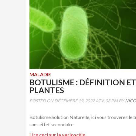
MALADIE
BOTULISME : DÉFINITION E
PLANTES
POSTED ON DÉCEMBRE 19, 2022 AT 6:08 PM BY
NICO
Botulisme Solution Naturelle, ici vous trouverez le 
sans effet secondaire
Lire ceci sur la varicocèle