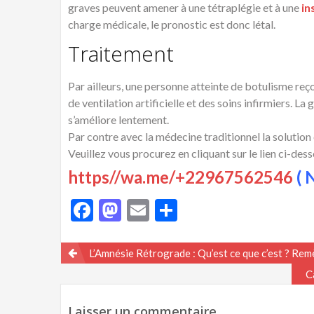
graves peuvent amener à une tétraplégie et à une
in
charge médicale, le pronostic est donc létal.
Traitement
Par ailleurs, une personne atteinte de botulisme reço
de ventilation artificielle et des soins infirmiers. 
s’améliore lentement.
Par contre avec la médecine traditionnel la solution 
Veuillez vous procurez en cliquant sur le lien ci-des
https//wa.me/+22967562546
( N
Facebook
Mastodon
Email
Partager
Navigation
L’Amnésie Rétrograde : Qu’est ce que c’est ? Re
C
de
l’article
Laisser un commentaire