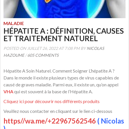
MALADIE
HÉPATITE A : DÉFINITION, CAUSES
ET TRAITEMENT NATUREL
POSTED ON JUILLET 26, 2022 AT 7:08 PM BY
NICOLAS
HAZOUME
/
605 COMMENTS
Hépatite A Soin Naturel. Comment Soigner L’hépatite A ?
Dans le monde il existe plusieurs types de virus capables de
causé de graves maladie. Parmi eux, il existe un, qu’on appel
VHA
qui est souvent à la base de l’Hépatite A.
Cliquez ici pour découvrir nos différents produits
Veuillez nous contacter en cliquant sur le lien ci-dessous
https//wa.me/+22967562546
( Nicolas
)