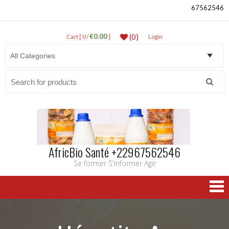
67562546
€0.00
(0)
Cart [ 0 /
]
LogIn
Search
for:
AfricBio Santé +22967562546
Se former S'informer Agir