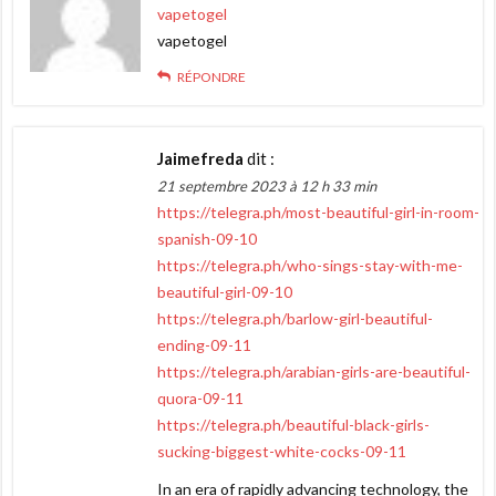
vapetogel
vapetogel
RÉPONDRE
Jaimefreda
dit :
21 septembre 2023 à 12 h 33 min
https://telegra.ph/most-beautiful-girl-in-room-
spanish-09-10
https://telegra.ph/who-sings-stay-with-me-
beautiful-girl-09-10
https://telegra.ph/barlow-girl-beautiful-
ending-09-11
https://telegra.ph/arabian-girls-are-beautiful-
quora-09-11
https://telegra.ph/beautiful-black-girls-
sucking-biggest-white-cocks-09-11
In an era of rapidly advancing technology, the