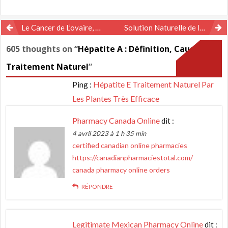
Navigation
Le Cancer de L’ovaire, Définition, Causes et Traitement Naturel
Solution Naturelle de l’Ulcère : Définition, Causes et Traitement Naturel
de
605 thoughts on “
Hépatite A : Définition, Causes et
l’article
Traitement Naturel
”
Hépatite E Traitement Naturel Par
Ping :
Les Plantes Très Efficace
Pharmacy Canada Online
dit :
4 avril 2023 à 1 h 35 min
certified canadian online pharmacies
https://canadianpharmaciestotal.com/
canada pharmacy online orders
RÉPONDRE
Legitimate Mexican Pharmacy Online
dit :