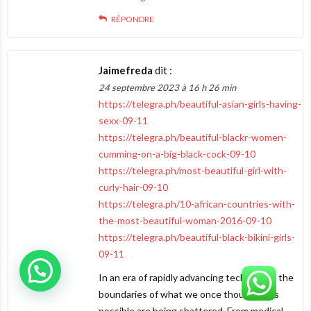
RÉPONDRE
Jaimefreda
dit :
24 septembre 2023 à 16 h 26 min
https://telegra.ph/beautiful-asian-girls-having-
sexx-09-11
https://telegra.ph/beautiful-blackr-women-
cumming-on-a-big-black-cock-09-10
https://telegra.ph/most-beautiful-girl-with-
curly-hair-09-10
https://telegra.ph/10-african-countries-with-
the-most-beautiful-woman-2016-09-10
https://telegra.ph/beautiful-black-bikini-girls-
09-11
In an era of rapidly advancing technology, the
boundaries of what we once thought was
possible are being shattered. From medical