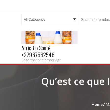
Search
for:
AfricBio Santé
+22967562546
Se former S'informer Agir
Qu’est ce que 
Home
Ma