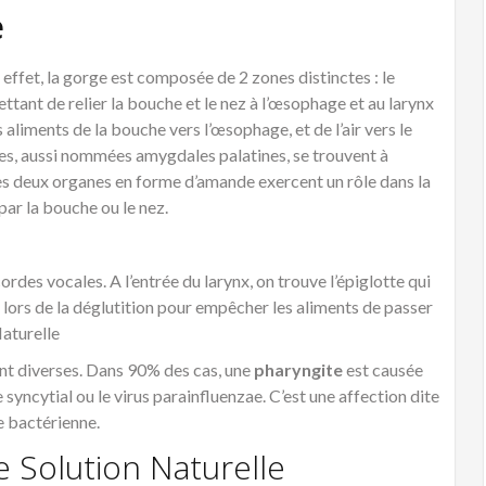
e
ffet, la gorge est composée de 2 zones distinctes : le
ttant de relier la bouche et le nez à l’œsophage et au larynx
s aliments de la bouche vers l’œsophage, et de l’air vers le
les, aussi nommées amygdales palatines, se trouvent à
 Ces deux organes en forme d’amande exercent un rôle dans la
ar la bouche ou le nez.
cordes vocales. A l’entrée du larynx, on trouve l’épiglotte qui
 lors de la déglutition pour empêcher les aliments de passer
Naturelle
nt diverses. Dans 90% des cas, une
pharyngite
est causée
 syncytial ou le virus parainfluenzae. C’est une affection dite
ne bactérienne.
 Solution Naturelle