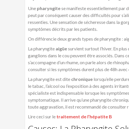
Une
pharyngite
se manifeste essentiellement par de
peut par conséquent causer des difficultés pour s’a
ressenties. Une sensation de sécheresse dans la gor
symptômes décrits par les patients.
On différencie deux grands types de pharyngite : ai
La pharyngite
aigüe
survient surtout l’hiver. En plu
ganglions dans le cou peuvent être associés. Dans ce
s’accompagne d’un rhume, on parle alors de rhinopha
consulter si les symptômes durent plus de 48h avec d
La pharyngite est dite
chronique
lorsqu’elle perdur
le tabac, l’alcool ou l’exposition à des agents irritan
spécialiste est indispensable lorsque les symptômes 
symptomatique. Il arrive qu’une pharyngite chroniqu
toute aggravation, il est recommandé de consulter 
Lire ceci sur le
traitement de l’hépatite B
Causes: La Pharyngite Sol