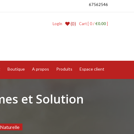
67562546
(0)
LogIn
Cart [ 0 /
€0.00
]
g
Boutique
A propos
Produits
Espace client
mes et Solution
 Naturelle