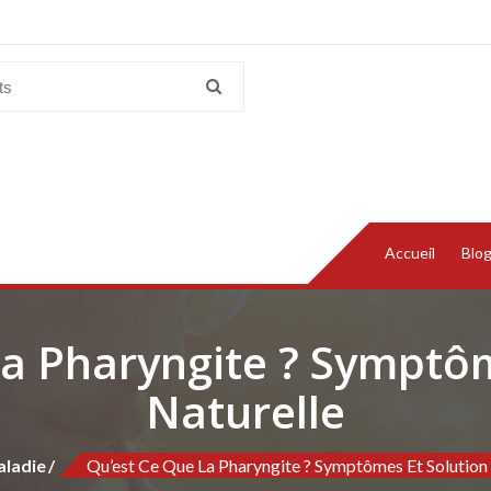
Accueil
Blo
la Pharyngite ? Symptô
Naturelle
ladie
Qu’est Ce Que La Pharyngite ? Symptômes Et Solution