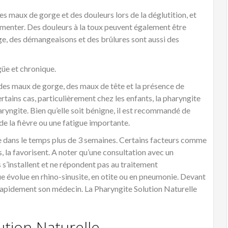
s maux de gorge et des douleurs lors de la déglutition, et
limenter. Des douleurs à la toux peuvent également être
ge, des démangeaisons et des brûlures sont aussi des
güe et chronique.
s des maux de gorge, des maux de tête et la présence de
rtains cas, particulièrement chez les enfants, la pharyngite
ryngite. Bien qu’elle soit bénigne, il est recommandé de
e la fièvre ou une fatigue importante.
e dans le temps plus de 3 semaines. Certains facteurs comme
ts, la favorisent. A noter qu’une consultation avec un
s’installent et ne répondent pas au traitement
e évolue en rhino-sinusite, en otite ou en pneumonie. Devant
rapidement son médecin. La Pharyngite Solution Naturelle
ution Naturelle