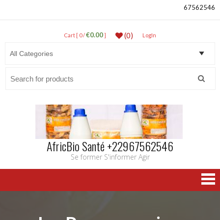
67562546
€0.00
(0)
Cart [ 0 /
]
LogIn
Search
for:
AfricBio Santé +22967562546
Se former S'informer Agir