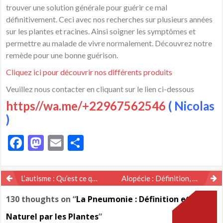
trouver une solution générale pour guérir ce mal
définitivement. Ceci avec nos recherches sur plusieurs années
sur les plantes et racines. Ainsi soigner les symptômes et
permettre au malade de vivre normalement. Découvrez notre
remède pour une bonne guérison.
Cliquez ici pour découvrir nos différents produits
Veuillez nous contacter en cliquant sur le lien ci-dessous
https//wa.me/+22967562546
( Nicolas
)
Facebook
Mastodon
Email
Partager
Navigation
L’autisme : Qu’est ce que c’est ? Causes et Traitement Naturel
Alopécie : Définition, Causes et Remède Naturel
de
130 thoughts on “
La Pneumonie : Définition et Soin
l’article
Naturel par les Plantes
”