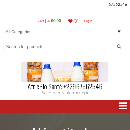
67562546
€0.00
(0)
Cart [ 0 /
]
LogIn
Search
for:
AfricBio Santé +22967562546
Se former S'informer Agir