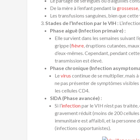
Le partage de seringues ou d’aiguilles con
De la mère à l’enfant pendant la
grossesse
Les transfusions sanguines, bien que cette 
Stades de l’Infection par le VIH :
L’infectio
Phase aiguë (Infection primaire) :
Elle survient dans les semaines suivant 
grippe (
fièvre
, éruptions cutanées, maux
d’eux-mêmes. Cependant, pendant cette ph
transmission est élevé.
Phase chronique (Infection asymptomat
Le
virus
continue de se multiplier, mais à
ne pas présenter de symptômes visibles 
les cellules CD4.
SIDA (Phase avancée) :
Si l’
infection
par le VIH n’est pas traitée,
gravement réduit (moins de 200 cellules 
immunitaire est affaibli, et la personne 
(infections opportunistes).