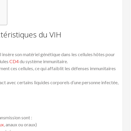
téristiques du VIH
’il insère son matériel génétique dans les cellules hôtes pour
llules
CD4
du système immunitaire.
ment ces cellules, ce qui affaiblit les défenses immunitaires
ct avec certains liquides corporels d’une personne infectée,
ansmission sont :
ux
, anaux ou oraux)