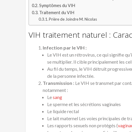
Symptômes du VIH
Traitement du VIH
Prière de Joindre M. Nicolas
VIH traitement naturel : Carac
Infection par le VIH :
Le VIH est un rétrovirus, ce qui signifie qu
se multiplier. Il cible principalement les ce
Au fil du temps, le VIH détruit progressive
de la personne infectée.
Transmission :
Le VIH se transmet par conta
notamment :
Le
sang
Le sperme et les sécrétions vaginales
Le liquide rectal
Le lait maternel Les voies principales de tr
Les rapports sexuels non protégés (
vagina