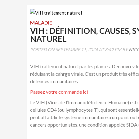
MALADIE
VIH : DÉFINITION, CAUSES
NATUREL
POSTED ON SEPTEMBRE 11, 2024 AT 8:42 PM BY
NIC
VIH traitement naturel par les plantes. Découvrez le
réduisant la cahrge virale. C’est un produit très effi
défences immunitaires
Passez votre commande ici
Le VIH (Virus de l’Immunodéficience Humaine) est un 
cellules CD4 (ou lymphocytes T), qui sont essentielles
peut affaiblir le système immunitaire à un point où l
cancers opportunistes, une condition appelée SIDA