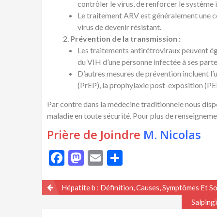
contrôler le virus, de renforcer le système
Le traitement ARV est généralement une 
virus de devenir résistant.
Prévention de la transmission :
Les traitements antirétroviraux peuvent é
du VIH d’une personne infectée à ses parte
D’autres mesures de prévention incluent l’u
(PrEP), la prophylaxie post-exposition (PEP
Par contre dans la médecine traditionnele nous dispo
maladie en toute sécurité. Pour plus de renseignemen
Prière de Joindre
M. Nicolas
Facebook
Mastodon
Email
Partager
Navigation
Hépatite b : Définition, Causes, Symptômes Et So
Salping
de