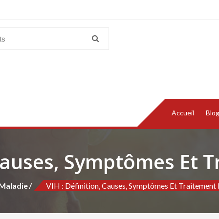
Accueil
Blo
 Causes, Symptômes Et 
Maladie
VIH : Définition, Causes, Symptômes Et Traitement