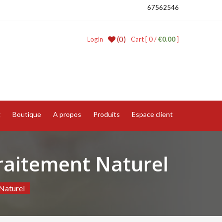
67562546
(0)
LogIn
Cart [ 0 /
€0.00
]
g
Boutique
A propos
Produits
Espace client
Traitement Naturel
 Naturel