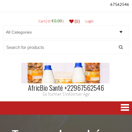
67562546
€0.00
(0)
Cart [ 0 /
]
LogIn
Search
for:
AfricBio Santé +22967562546
Se former S'informer Agir