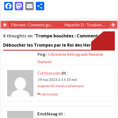
Facebook
Mastodon
Email
Partager
Navigation
Fibrome : Comment guérir le Fibrome avec le Moringa ?
Hépatite D : Troubles du Foie Solution Naturelle
de
6 thoughts on “
Trompe bouchées : Comment
l’article
Déboucher les Trompes par le Roi des Herbes ?
”
L'Amnésie Rétrograde Remède
Ping :
Naturel
Curtisoccum
dit :
19 mai 2023 à 3 h 33 min
augmentin mexico pharmacy
RÉPONDRE
ErickSteag
dit :