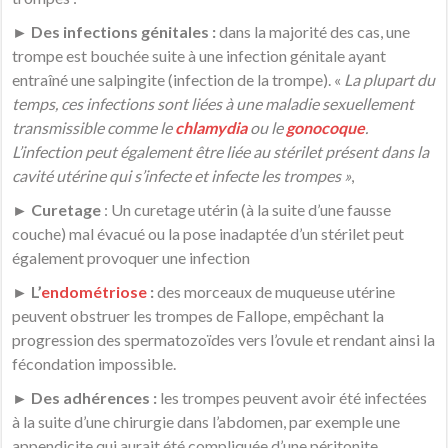
► Des infections génitales :
dans la majorité des cas, une
trompe est bouchée suite à une infection génitale ayant
entraîné une salpingite (infection de la trompe). «
La plupart du
temps, ces infections sont liées à une maladie sexuellement
transmissible comme le
chlamydia
ou le
gonocoque
.
L’infection peut également être liée au stérilet présent dans la
cavité utérine qui s’infecte et infecte les trompes »
,
►
Curetage
: Un curetage utérin (à la suite d’une fausse
couche) mal évacué ou la pose inadaptée d’un stérilet peut
également provoquer une infection
► L’
endométriose
:
des morceaux de muqueuse utérine
peuvent obstruer les trompes de Fallope, empêchant la
progression des spermatozoïdes vers l’ovule et rendant ainsi la
fécondation impossible.
► Des adhérences :
les trompes peuvent avoir été infectées
à la suite d’une chirurgie dans l’abdomen, par exemple une
appendicite qui aurait été compliquée d’une péritonite