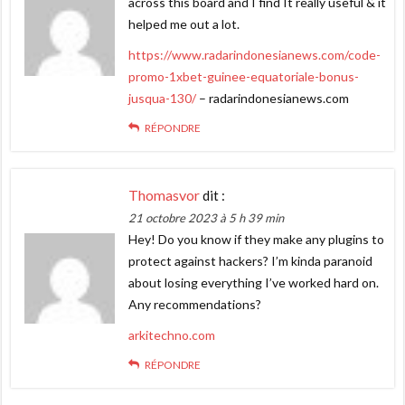
across this board and I find It really useful & it
helped me out a lot.
https://www.radarindonesianews.com/code-
promo-1xbet-guinee-equatoriale-bonus-
jusqua-130/
– radarindonesianews.com
RÉPONDRE
Thomasvor
dit :
21 octobre 2023 à 5 h 39 min
Hey! Do you know if they make any plugins to
protect against hackers? I’m kinda paranoid
about losing everything I’ve worked hard on.
Any recommendations?
arkitechno.com
RÉPONDRE