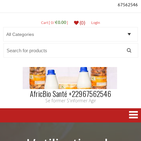
67562546
€0.00
(0)
Cart [ 0 /
]
LogIn
Search
for:
AfricBio Santé +22967562546
Se former S'informer Agir