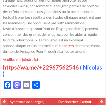
stimuler la production des hormones androgènes (ou
sexuelles). Ainsi, consommer du fenugrec permet de profiter
des effets stimulants des glucosides sur la production de
testostérone. Les résultats des études cliniques montrent que
les hommes qui ne produisent pas suffisamment de
testostérone (et qui souffrent de l’hypogonadisme) peuvent
consommer des graines de fenugrec pour les aider à réguler
leurs taux hormonaux. Le fenugrec est un excellent
aphrodisiaque, et l’un des meilleurs
boosters
de testostérone
du monde. Fenugrec Pour Produire La Testostérone
Veuillez me joindre ici
https//wa.me/+22967562546
( Nicolas
)
Facebook
Mastodon
Email
Partager
Navigation
Syndrome de buerger, Symptômes et Traitement Naturel
L’aménorrhée, Définition, Causes et Traitement Naturel