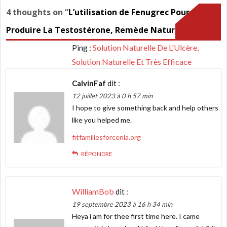
de
4 thoughts on “
L’utilisation de Fenugrec Pour
l’article
Produire La Testostérone, Remède Naturel
”
Solution Naturelle De L'Ulcère,
Ping :
Solution Naturelle Et Très Efficace
CalvinFaf
dit :
12 juillet 2023 à 0 h 57 min
I hope to give something back and help others
like you helped me.
fitfamiliesforcenla.org
RÉPONDRE
WilliamBob
dit :
19 septembre 2023 à 16 h 34 min
Heya i am for thee first time here. I came